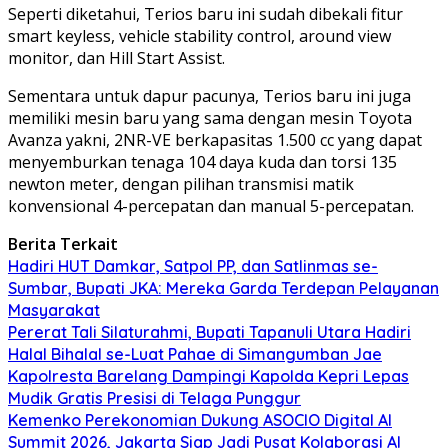
Seperti diketahui, Terios baru ini sudah dibekali fitur
smart keyless, vehicle stability control, around view
monitor, dan Hill Start Assist.
Sementara untuk dapur pacunya, Terios baru ini juga
memiliki mesin baru yang sama dengan mesin Toyota
Avanza yakni, 2NR-VE berkapasitas 1.500 cc yang dapat
menyemburkan tenaga 104 daya kuda dan torsi 135
newton meter, dengan pilihan transmisi matik
konvensional 4-percepatan dan manual 5-percepatan.
Berita Terkait
Hadiri HUT Damkar, Satpol PP, dan Satlinmas se-
Sumbar, Bupati JKA: Mereka Garda Terdepan Pelayanan
Masyarakat
Pererat Tali Silaturahmi, Bupati Tapanuli Utara Hadiri
Halal Bihalal se-Luat Pahae di Simangumban Jae
Kapolresta Barelang Dampingi Kapolda Kepri Lepas
Mudik Gratis Presisi di Telaga Punggur
Kemenko Perekonomian Dukung ASOCIO Digital AI
Summit 2026, Jakarta Siap Jadi Pusat Kolaborasi AI