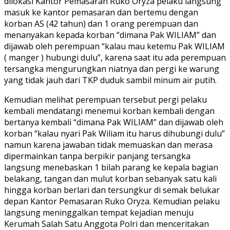
dilokasi Kantor Pemasaran Ruko Oryza pelaku langsung
masuk ke kantor pemasaran dan bertemu dengan
korban AS (42 tahun) dan 1 orang perempuan dan
menanyakan kepada korban “dimana Pak WILIAM” dan
dijawab oleh perempuan “kalau mau ketemu Pak WILIAM
( manger ) hubungi dulu”, karena saat itu ada perempuan
tersangka mengurungkan niatnya dan pergi ke warung
yang tidak jauh dari TKP duduk sambil minum air putih.
Kemudian melihat perempuan tersebut pergi pelaku
kembali mendatangi menemui korban kembali dengan
bertanya kembali “dimana Pak WILIAM” dan dijawab oleh
korban “kalau nyari Pak Wiliam itu harus dihubungi dulu”
namun karena jawaban tidak memuaskan dan merasa
dipermainkan tanpa berpikir panjang tersangka
langsung menebaskan 1 bilah parang ke kepala bagian
belakang, tangan dan mulut korban sebanyak satu kali
hingga korban berlari dan tersungkur di semak belukar
depan Kantor Pemasaran Ruko Oryza. Kemudian pelaku
langsung meninggalkan tempat kejadian menuju
Kerumah Salah Satu Anggota Polri dan menceritakan