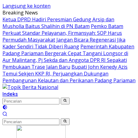
Langsung ke konten
Breaking News
Ketua DPRD Hadiri Peresmian Gedung Arsip dan
Musholla Baitus Shalihin di PN Batam
Pemko Batam
Perkuat Standar Pelayanan, Firmansyah: SOP Harus
Permudah Masyarakat
Jangan Bicara Regenerasi Jika
Kader Sendiri Tidak Diberi Ruang
Pemerintah Kabupaten
Padang Pariaman Bergerak Cepat Tangani Longsor di
Aur Malintang, Pj Sekda dan Anggota DPR RI Sepakati
Pembukaan Trase Jalan Baru
Bupati John Kenedy Azis
Temui Sekjen KKP RI, Perjuangkan Dukungan
Pembangunan Kelautan dan Perikanan Padang Pariaman
Indeks