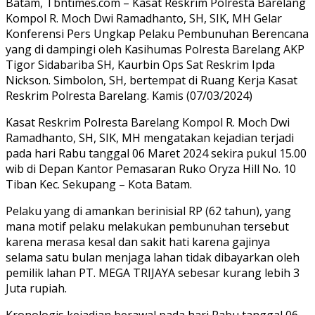
Batam, Tbntimes.com – Kasat Reskrim Polresta Barelang
Kompol R. Moch Dwi Ramadhanto, SH, SIK, MH Gelar
Konferensi Pers Ungkap Pelaku Pembunuhan Berencana
yang di dampingi oleh Kasihumas Polresta Barelang AKP
Tigor Sidabariba SH, Kaurbin Ops Sat Reskrim Ipda
Nickson. Simbolon, SH, bertempat di Ruang Kerja Kasat
Reskrim Polresta Barelang. Kamis (07/03/2024)
Kasat Reskrim Polresta Barelang Kompol R. Moch Dwi
Ramadhanto, SH, SIK, MH mengatakan kejadian terjadi
pada hari Rabu tanggal 06 Maret 2024 sekira pukul 15.00
wib di Depan Kantor Pemasaran Ruko Oryza Hill No. 10
Tiban Kec. Sekupang – Kota Batam.
Pelaku yang di amankan berinisial RP (62 tahun), yang
mana motif pelaku melakukan pembunuhan tersebut
karena merasa kesal dan sakit hati karena gajinya
selama satu bulan menjaga lahan tidak dibayarkan oleh
pemilik lahan PT. MEGA TRIJAYA sebesar kurang lebih 3
Juta rupiah.
Kronologis kejadian berawal pada hari Rabu tanggal 06