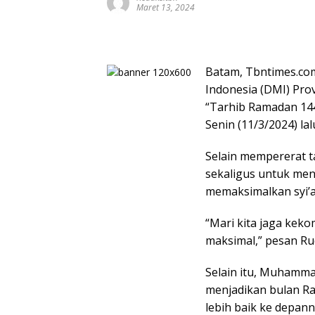
Maret 13, 2024
Batam, Tbntimes.com
Indonesia (DMI) Pro
“Tarhib Ramadan 144
Senin (11/3/2024) lal
Selain mempererat t
sekaligus untuk men
memaksimalkan syi’a
“Mari kita jaga keko
maksimal,” pesan Ru
Selain itu, Muhamma
menjadikan bulan R
lebih baik ke depann