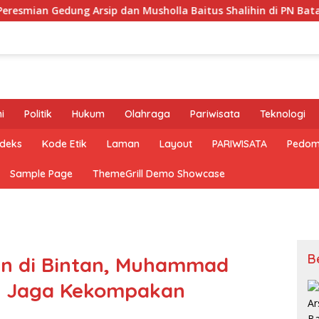
ung Arsip dan Musholla Baitus Shalihin di PN Batam
P
i
Politik
Hukum
Olahraga
Pariwisata
Teknologi
ndeks
Kode Etik
Laman
Layout
PARIWISATA
Pedom
Sample Page
ThemeGrill Demo Showcase
B
an di Bintan, Muhammad
t Jaga Kekompakan