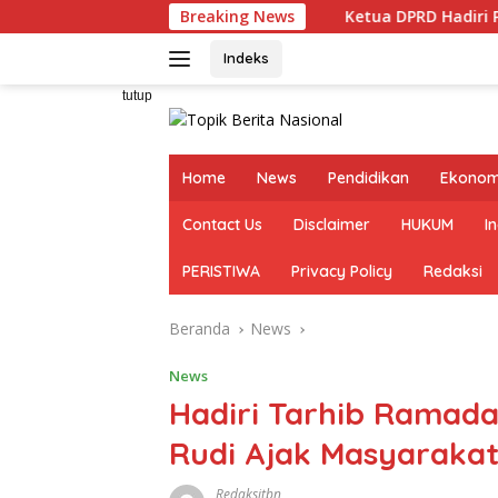
Langsung
Breaking News
Ketua DPRD Hadiri Peresmian Ged
ke
konten
Indeks
tutup
Home
News
Pendidikan
Ekonom
Contact Us
Disclaimer
HUKUM
I
PERISTIWA
Privacy Policy
Redaksi
Beranda
News
News
Hadiri Tarhib Ramad
Rudi Ajak Masyaraka
Redaksitbn