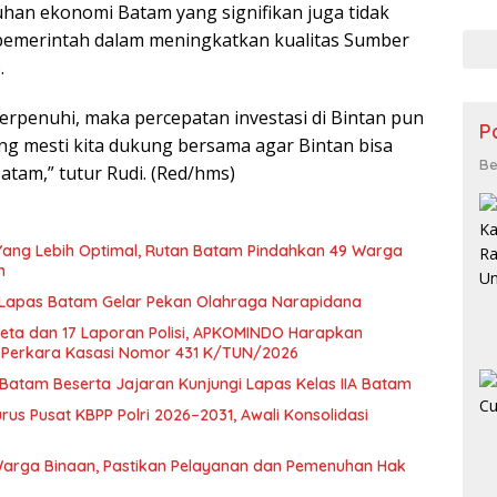
an ekonomi Batam yang signifikan juga tidak
pad
Cab
 pemerintah dalam meningkatkan kualitas Sumber
Kese
.
 terpenuhi, maka percepatan investasi di Bintan pun
P
ang mesti kita dukung bersama agar Bintan bisa
Be
atam,” tutur Rudi. (Red/hms)
ang Lebih Optimal, Rutan Batam Pindahkan 49 Warga
m
 Lapas Batam Gelar Pekan Olahraga Narapidana
keta dan 17 Laporan Polisi, APKOMINDO Harapkan
i Perkara Kasasi Nomor 431 K/TUN/2026
atam Beserta Jajaran Kunjungi Lapas Kelas IIA Batam
rus Pusat KBPP Polri 2026–2031, Awali Konsolidasi
arga Binaan, Pastikan Pelayanan dan Pemenuhan Hak