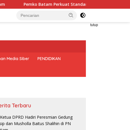
emko Batam Perkuat Standar Pelayanan, Firmansyah: SOP Har
tutup
an Media Siber
PENDIDIKAN
erita Terbaru