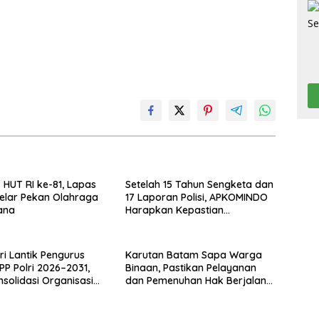
HUT RI ke-81, Lapas
Setelah 15 Tahun Sengketa dan
elar Pekan Olahraga
17 Laporan Polisi, APKOMINDO
ana
Harapkan Kepastian
Administrasi Perkara Kasasi
Nomor 431 K/TUN/2026
i Lantik Pengurus
Karutan Batam Sapa Warga
PP Polri 2026–2031,
Binaan, Pastikan Pelayanan
nsolidasi Organisasi
dan Pemenuhan Hak Berjalan
Optimal