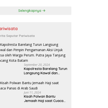
a Pembinaan
or dan
Selengkapnya
jahteraan Atlet
ariwisata
rita Seputar Pariwisata
September 20, 2024
Kapolresta Barelang Turun
Langsung Kawal dan
Pimpin Pengamanan Aksi
Unjuk Rasa oleh Warga
Perum. Putra Jaya
Tanjung Uncang Kota
Juni 11, 2024
Batam
Kisah Polwan Bantu
Jemaah Haji saat Cuaca
Panas di Arab Saudi