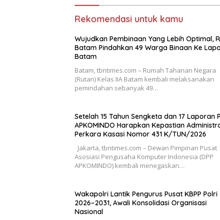
Rekomendasi untuk kamu
Wujudkan Pembinaan Yang Lebih Optimal, 
Batam Pindahkan 49 Warga Binaan Ke Lap
Batam
Batam, tbntimes.com – Rumah Tahanan Negara
(Rutan) Kelas IIA Batam kembali melaksanakan
pemindahan sebanyak 49…
Setelah 15 Tahun Sengketa dan 17 Laporan Po
APKOMINDO Harapkan Kepastian Administra
Perkara Kasasi Nomor 431 K/TUN/2026
Jakarta, tbntimes.com – Dewan Pimpinan Pusat
Asosiasi Pengusaha Komputer Indonesia (DPP
APKOMINDO) kembali menegaskan…
Wakapolri Lantik Pengurus Pusat KBPP Polri
2026–2031, Awali Konsolidasi Organisasi
Nasional