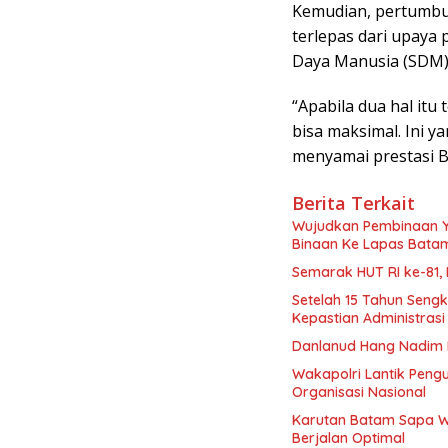
Kemudian, pertumbuh
terlepas dari upaya
Daya Manusia (SDM)
“Apabila dua hal itu
bisa maksimal. Ini y
menyamai prestasi B
Berita Terkait
Wujudkan Pembinaan Y
Binaan Ke Lapas Bata
Semarak HUT RI ke-81,
Setelah 15 Tahun Seng
Kepastian Administras
Danlanud Hang Nadim B
Wakapolri Lantik Pengu
Organisasi Nasional
Karutan Batam Sapa W
Berjalan Optimal