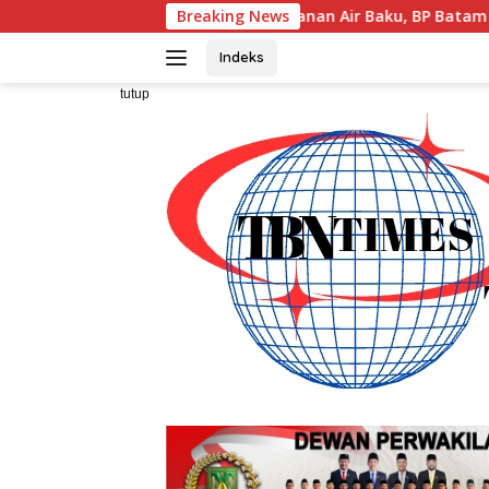
Langsung
Perkuat Ketahanan Air Baku, BP Batam Gandeng Mc Dermott
Breaking News
ke
konten
Indeks
tutup