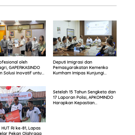
rofesional oleh
Deputi Imigrasi dan
gri, GAPERKASINDO
Pemasyarakatan Kemenko
 Solusi Inovatif untuk
Kumham Imipas Kunjungi
tah Daerah
Lapas Batam, Bahas
Overstaying dan KUHP Baru
Setelah 15 Tahun Sengketa dan
17 Laporan Polisi, APKOMINDO
Harapkan Kepastian
Administrasi Perkara Kasasi
Nomor 431 K/TUN/2026
HUT RI ke-81, Lapas
elar Pekan Olahraga