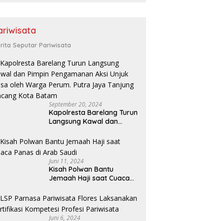
ariwisata
rita Seputar Pariwisata
September 20, 2024
Kapolresta Barelang Turun
Langsung Kawal dan
Pimpin Pengamanan Aksi
Unjuk Rasa oleh Warga
Perum. Putra Jaya
Tanjung Uncang Kota
Juni 11, 2024
Batam
Kisah Polwan Bantu
Jemaah Haji saat Cuaca
Panas di Arab Saudi
Juni 6, 2024