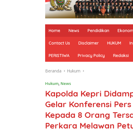
Home
News
Pendidikan
Ekonom
Contact Us
Disclaimer
HUKUM
I
PERISTIWA
Privacy Policy
Redaksi
Beranda
Hukum
Hukum
,
News
Kapolda Kepri Didamp
Gelar Konferensi Pers
Kepada 8 Orang Ters
Perkara Melawan Pet