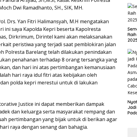
 Pandra Arsyad, SH,MSi, Kasat Reskrim Polresta
Moch Dwi Ramadhanto, SH., SIK, MH.
Pol. Drs. Yan Fitri Halimansyah, M.H mengatakan
i ini saya Kapolda Kepri beserta Kapolresta
Sema
Raih
as, Dirkrimum, Dirintel kami akan melaksanakan
202
erkait peristiwa yang terjadi saat pemblokiran jalan
h Polresta Barelang telah dilakukan penindakan
ukan penahanan terhadap 8 orang tersangka yang
kan, dan hari ini atas pertimbangan kemanusiaan
ah hari raya idul fitri atas kebijakan oleh
dan polda kepri merestui untuk di lakukan
Nyat
rative Justice ini dapat memberikan dampak
Jadi
-adek dan keluarga serta masyarakat rempang dan
Pad
Asma
buah pertimbangan yang bijak untuk di berikan agar
pad
hari raya dengan senang dan bahagia.
Cab
Kese