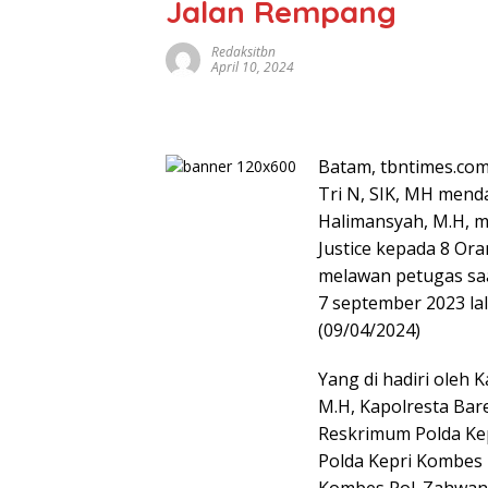
Jalan Rempang
Redaksitbn
April 10, 2024
Batam, tbntimes.com
Tri N, SIK, MH mendam
Halimansyah, M.H, m
Justice kepada 8 Or
melawan petugas sa
7 september 2023 la
(09/04/2024)
Yang di hadiri oleh K
M.H, Kapolresta Bar
Reskrimum Polda Kep
Polda Kepri Kombes P