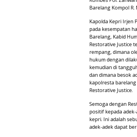
Kombes Pol. Zahwani
Barelang Kompol R. 
Kapolda Kepri Irjen 
pada kesempatan har
Barelang, Kabid Hum
Restorative Justice t
rempang, dimana ole
hukum dengan dilak
kemudian di tangguh
dan dimana besok adal
kapolresta barelang 
Restorative Justice.
Semoga dengan Resto
positif kepada adek
kepri. Ini adalah se
adek-adek dapat ber