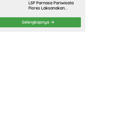
LSP Parnasa Pariwisata
Flores Laksanakan
Sertifikasi Kompetesi
Profesi Pariwisata
Selengkapnya