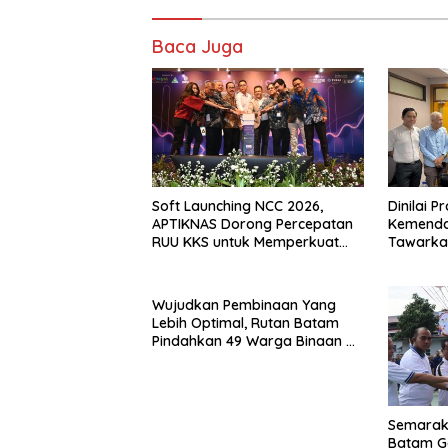
Baca Juga
Soft Launching NCC 2026,
Dinilai P
APTIKNAS Dorong Percepatan
Kemenda
RUU KKS untuk Memperkuat
Tawarkan
Kedaulatan Digital Indonesia
Pemerin
Wujudkan Pembinaan Yang
Lebih Optimal, Rutan Batam
Pindahkan 49 Warga Binaan Ke
Lapas Batam
Semarak 
Batam G