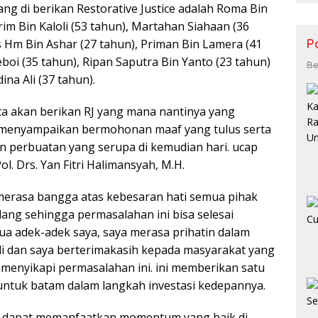
ng di berikan Restorative Justice adalah Roma Bin
rim Bin Kaloli (53 tahun), Martahan Siahaan (36
P
s Hm Bin Ashar (27 tahun), Priman Bin Lamera (41
Ceboi (35 tahun), Ripan Saputra Bin Yanto (23 tahun)
Be
ina Ali (37 tahun).
ita akan berikan RJ yang mana nantinya yang
menyampaikan bermohonan maaf yang tulus serta
n perbuatan yang serupa di kemudian hari. ucap
ol. Drs. Yan Fitri Halimansyah, M.H.
merasa bangga atas kebesaran hati semua pihak
lang sehingga permasalahan ini bisa selesai
mua adek-adek saya, saya merasa prihatin dalam
adi dan saya berterimakasih kepada masyarakat yang
menyikapi permasalahan ini. ini memberikan satu
 untuk batam dalam langkah investasi kedepannya.
g dapat memanfaatkan momentum yang baik di