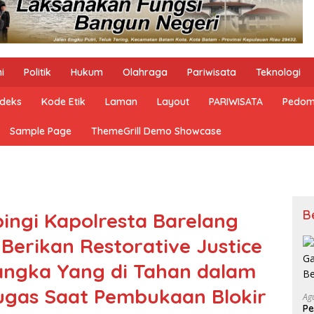
i
Politik
Hukum
Olahraga
Pariwisata
Teknologi
ndeks
Kode Etik
Laman
Layout
PARIWISATA
Pedom
Sample Page
ThemeGrill Demo Showcase
B
ingi Kapolresta Barelang
 Berikan Restorative Justice
angka Yang di Tahan dalam
ugas Saat Pembukaan Blokir
Ag
Pe