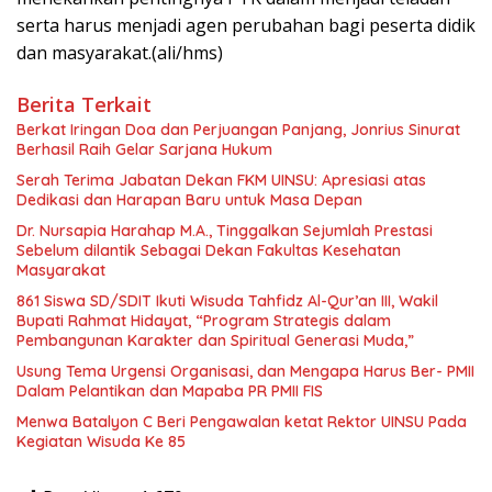
serta harus menjadi agen perubahan bagi peserta didik
dan masyarakat.(ali/hms)
Berita Terkait
Berkat Iringan Doa dan Perjuangan Panjang, Jonrius Sinurat
Berhasil Raih Gelar Sarjana Hukum
Serah Terima Jabatan Dekan FKM UINSU: Apresiasi atas
Dedikasi dan Harapan Baru untuk Masa Depan
Dr. Nursapia Harahap M.A., Tinggalkan Sejumlah Prestasi
Sebelum dilantik Sebagai Dekan Fakultas Kesehatan
Masyarakat
861 Siswa SD/SDIT Ikuti Wisuda Tahfidz Al-Qur’an III, Wakil
Bupati Rahmat Hidayat, “Program Strategis dalam
Pembangunan Karakter dan Spiritual Generasi Muda,”
Usung Tema Urgensi Organisasi, dan Mengapa Harus Ber- PMII
Dalam Pelantikan dan Mapaba PR PMII FIS
Menwa Batalyon C Beri Pengawalan ketat Rektor UINSU Pada
Kegiatan Wisuda Ke 85