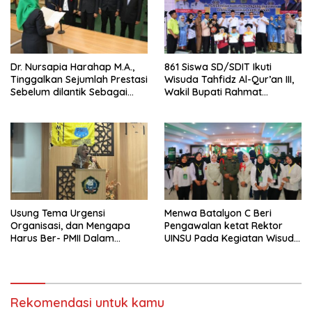
Dr. Nursapia Harahap M.A.,
861 Siswa SD/SDIT Ikuti
Tinggalkan Sejumlah Prestasi
Wisuda Tahfidz Al-Qur’an III,
Sebelum dilantik Sebagai
Wakil Bupati Rahmat
Dekan Fakultas Kesehatan
Hidayat, “Program Strategis
Masyarakat
dalam Pembangunan
Karakter dan Spiritual
Generasi Muda,”
Usung Tema Urgensi
Menwa Batalyon C Beri
Organisasi, dan Mengapa
Pengawalan ketat Rektor
Harus Ber- PMII Dalam
UINSU Pada Kegiatan Wisuda
Pelantikan dan Mapaba PR
Ke 85
PMII FIS
Rekomendasi untuk kamu