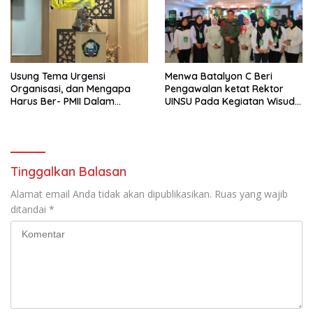
Generasi Muda,”
Usung Tema Urgensi
Menwa Batalyon C Beri
Organisasi, dan Mengapa
Pengawalan ketat Rektor
Harus Ber- PMII Dalam
UINSU Pada Kegiatan Wisuda
Pelantikan dan Mapaba PR
Ke 85
PMII FIS
Tinggalkan Balasan
Alamat email Anda tidak akan dipublikasikan.
Ruas yang wajib
ditandai
*