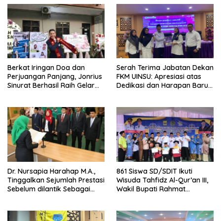
Berkat Iringan Doa dan
Serah Terima Jabatan Dekan
Perjuangan Panjang, Jonrius
FKM UINSU: Apresiasi atas
Sinurat Berhasil Raih Gelar
Dedikasi dan Harapan Baru
Sarjana Hukum
untuk Masa Depan
Dr. Nursapia Harahap M.A.,
861 Siswa SD/SDIT Ikuti
Tinggalkan Sejumlah Prestasi
Wisuda Tahfidz Al-Qur’an III,
Sebelum dilantik Sebagai
Wakil Bupati Rahmat
Dekan Fakultas Kesehatan
Hidayat, “Program Strategis
Masyarakat
dalam Pembangunan
Karakter dan Spiritual