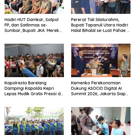
Hadiri HUT Damkar, Satpol
Pererat Tali Silaturahmi,
PP, dan Satlinmas se-
Bupati Tapanuli Utara Hadiri
Sumbar, Bupati JKA: Mereka
Halal Bihalal se-Luat Pahae di
Garda Terdepan Pelayanan
Simangumban Jae
Masyarakat
Kapolresta Barelang
Kemenko Perekonomian
Dampingi Kapolda Kepri
Dukung ASOCIO Digital AI
Lepas Mudik Gratis Presisi di
Summit 2026, Jakarta Siap
Telaga Punggur
Jadi Pusat Kolaborasi AI
Asia–Oseania