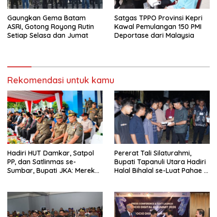
Gaungkan Gema Batam
Satgas TPPO Provinsi Kepri
ASRI, Gotong Royong Rutin
Kawal Pemulangan 150 PMI
Setiap Selasa dan Jumat
Deportase dari Malaysia
Rekomendasi untuk kamu
Hadiri HUT Damkar, Satpol
Pererat Tali Silaturahmi,
PP, dan Satlinmas se-
Bupati Tapanuli Utara Hadiri
Sumbar, Bupati JKA: Mereka
Halal Bihalal se-Luat Pahae di
Garda Terdepan Pelayanan
Simangumban Jae
Masyarakat