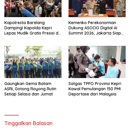
Kapolresta Barelang
Kemenko Perekonomian
Dampingi Kapolda Kepri
Dukung ASOCIO Digital AI
Lepas Mudik Gratis Presisi di
Summit 2026, Jakarta Siap
Telaga Punggur
Jadi Pusat Kolaborasi AI
Asia–Oseania
Gaungkan Gema Batam
Satgas TPPO Provinsi Kepri
ASRI, Gotong Royong Rutin
Kawal Pemulangan 150 PMI
Setiap Selasa dan Jumat
Deportase dari Malaysia
Tinggalkan Balasan