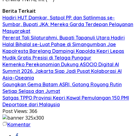
Berita Terkait
Hadiri HUT Damkar, Satpol PP, dan Satlinmas se-
Sumbar, Bupati JKA: Mereka Garda Terdepan Pelayanan
Masyarakat
Pererat Tali Silaturahmi, Bupati Tapanuli Utara Hadiri
Halal Bihalal se-Luat Pahae di Simangumban Jae
Kapolresta Barelang Dampingi Kapolda Kepri Lepas
Mudik Gratis Presisi di Telaga Punggur
Kemenko Perekonomian Dukung ASOCIO Digital AI
Summit 2026, Jakarta Siap Jadi Pusat Kolaborasi AI
Asia–Oseania
Gaungkan Gema Batam ASRI, Gotong Royong Rutin
Setiap Selasa dan Jumat
Satgas TPPO Provinsi Kepri Kawal Pemulangan 150 PMI
Deportase dari Malaysia
Post Views:
366
Komentar