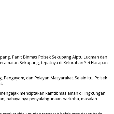
pang, Panit Binmas Polsek Sekupang Aiptu Luqman dan
Kecamatan Sekupang, tepatnya di Kelurahan Sei Harapan
 Pengayom, dan Pelayan Masyarakat. Selain itu, Polsek
t.
k mengajak menciptakan kamtibmas aman di lingkungan
aan, bahaya nya penyalahgunaan narkoba, masalah
syarakat tidak mudah terpecah belah atas dasar beda