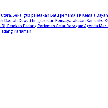
utara, Sekaligus peletakan Batu pertama TK Kemala Bayan
ah Daerah
Deputi Imigrasi dan Pemasyarakatan Kemenko K
RI, Pemkab Padang Pariaman Gelar Beragam Agenda Meria
Padang ‎Pariaman