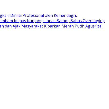
gkari
Dinilai Profesional oleh Kemendagri,
umham Imipas Kunjungi Lapas Batam, Bahas Overstaying
h dan Ajak Masyarakat Kibarkan Merah Putih
Agusrizal