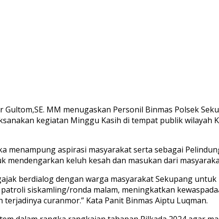
r Gultom,SE. MM menugaskan Personil Binmas Polsek Seku
ksanakan kegiatan Minggu Kasih di tempat publik wilayah 
a menampung aspirasi masyarakat serta sebagai Pelindung,
uk mendengarkan keluh kesah dan masukan dari masyaraka
ngajak berdialog dengan warga masyarakat Sekupang untu
i patroli siskamling/ronda malam, meningkatkan kewaspad
h terjadinya curanmor.” Kata Panit Binmas Aiptu Luqman.
stem dalam rangka rangkaian tahapan Pilkada 2024 agar ma