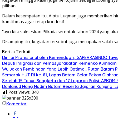
pilihan.
Dalam kesempatan itu, Aiptu Luqman juga memberikan hi
kamtibmas agar tetap kondusif.
“ayo kita sukseskan Pilkada serentak tahun 2024 yang ak
Disamping itu, kegiatan tersebut juga merupakan salah s
Berita Terkait
Dinilai Profesional oleh Kemendagri, GAPERKASINDO Tawa
Deputi Imigrasi dan Pemasyarakatan Kemenko Kumham I
Wujudkan Pembinaan Yang Lebih Optimal, Rutan Batam 
Semarak HUT RI ke-81, Lapas Batam Gelar Pekan Olahra
Setelah 15 Tahun Sengketa dan 17 Laporan Polisi, APKO
Danlanud Hang Nadim Batam Beserta Jajaran Kunjungi La
Post Views:
340
Komentar