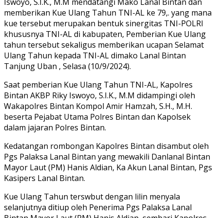
Iswoyo, S.I.K., M.M mendatangi Mako Lanal Bintan dan
memberikan Kue Ulang Tahun TNI-AL ke 79,. yang mana
kue tersebut merupakan bentuk sinergitas TNI-POLRI
khususnya TNI-AL di kabupaten, Pemberian Kue Ulang
tahun tersebut sekaligus memberikan ucapan Selamat
Ulang Tahun kepada TNI-AL dimako Lanal Bintan
Tanjung Uban , Selasa (10/9/2024).
Saat pemberian Kue Ulang Tahun TNI-AL, Kapolres
Bintan AKBP Riky Iswoyo, S.I.K., M.M didampingi oleh
Wakapolres Bintan Kompol Amir Hamzah, S.H., M.H.
beserta Pejabat Utama Polres Bintan dan Kapolsek
dalam jajaran Polres Bintan.
Kedatangan rombongan Kapolres Bintan disambut oleh
Pgs Palaksa Lanal Bintan yang mewakili Danlanal Bintan
Mayor Laut (PM) Hanis Aldian, Ka Akun Lanal Bintan, Pgs
Kasipers Lanal Bintan.
Kue Ulang Tahun terswbut dengan lilin menyala
selanjutnya ditiup oleh Penerima Pgs Palaksa Lanal
Bintan Mayor Laut (PM) Hanis Aldian, sembari Kapolres