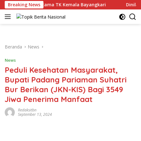
Langsung
akan Batu pertama TK Kemala Bayangkari
Breaking News
Dinilai Profe
ke
konten
Beranda
News
News
Peduli Kesehatan Masyarakat,
Bupati Padang Pariaman Suhatri
Bur Berikan (JKN-KIS) Bagi 3549
Jiwa Penerima Manfaat
Redaksitbn
September 13, 2024