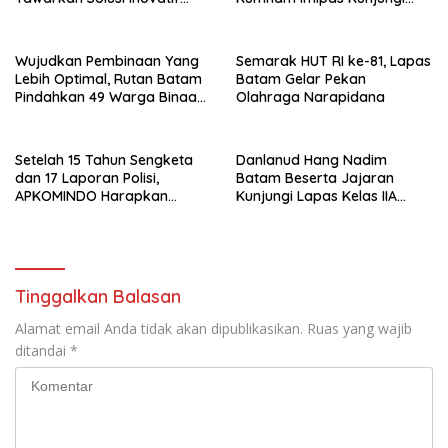
untuk Pemerintah Daerah
Lapas Batam, Bahas
Overstaying dan KUHP Baru
Wujudkan Pembinaan Yang
Semarak HUT RI ke-81, Lapas
Lebih Optimal, Rutan Batam
Batam Gelar Pekan
Pindahkan 49 Warga Binaan
Olahraga Narapidana
Ke Lapas Batam
Setelah 15 Tahun Sengketa
Danlanud Hang Nadim
dan 17 Laporan Polisi,
Batam Beserta Jajaran
APKOMINDO Harapkan
Kunjungi Lapas Kelas IIA
Kepastian Administrasi
Batam
Perkara Kasasi Nomor 431
K/TUN/2026
Tinggalkan Balasan
Alamat email Anda tidak akan dipublikasikan.
Ruas yang wajib
ditandai
*