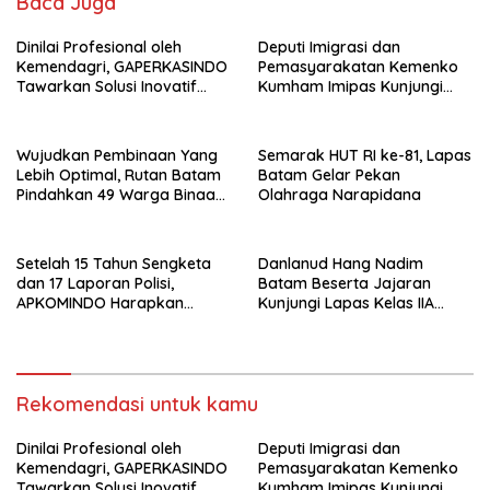
Baca Juga
Dinilai Profesional oleh
Deputi Imigrasi dan
Kemendagri, GAPERKASINDO
Pemasyarakatan Kemenko
Tawarkan Solusi Inovatif
Kumham Imipas Kunjungi
untuk Pemerintah Daerah
Lapas Batam, Bahas
Overstaying dan KUHP Baru
Wujudkan Pembinaan Yang
Semarak HUT RI ke-81, Lapas
Lebih Optimal, Rutan Batam
Batam Gelar Pekan
Pindahkan 49 Warga Binaan
Olahraga Narapidana
Ke Lapas Batam
Setelah 15 Tahun Sengketa
Danlanud Hang Nadim
dan 17 Laporan Polisi,
Batam Beserta Jajaran
APKOMINDO Harapkan
Kunjungi Lapas Kelas IIA
Kepastian Administrasi
Batam
Perkara Kasasi Nomor 431
K/TUN/2026
Rekomendasi untuk kamu
Dinilai Profesional oleh
Deputi Imigrasi dan
Kemendagri, GAPERKASINDO
Pemasyarakatan Kemenko
Tawarkan Solusi Inovatif
Kumham Imipas Kunjungi