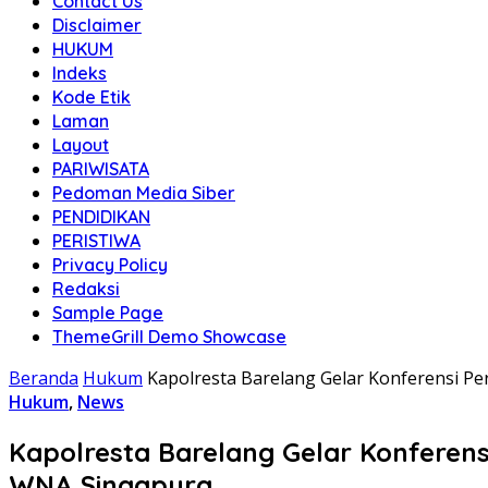
Contact Us
Disclaimer
HUKUM
Indeks
Kode Etik
Laman
Layout
PARIWISATA
Pedoman Media Siber
PENDIDIKAN
PERISTIWA
Privacy Policy
Redaksi
Sample Page
ThemeGrill Demo Showcase
Beranda
Hukum
Kapolresta Barelang Gelar Konferensi 
Hukum
,
News
Kapolresta Barelang Gelar Konferen
WNA Singapura