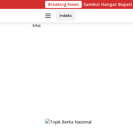
Langsung
 Kapolda Sumut Di Sambut Hangat Bupati Tapanuli utara, Sek
Breaking News
ke
konten
Indeks
tutup