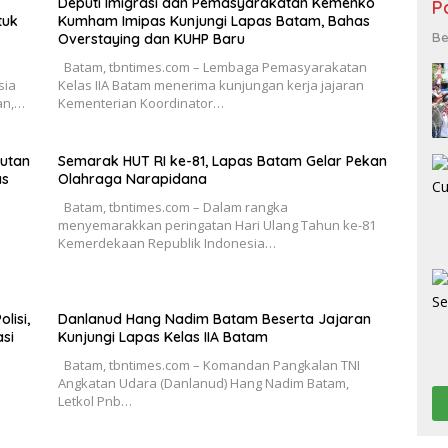
Deputi Imigrasi dan Pemasyarakatan Kemenko
P
tuk
Kumham Imipas Kunjungi Lapas Batam, Bahas
Be
Overstaying dan KUHP Baru
Batam, tbntimes.com – Lembaga Pemasyarakatan
sia
Kelas IIA Batam menerima kunjungan kerja jajaran
an,…
Kementerian Koordinator…
Rutan
Semarak HUT RI ke-81, Lapas Batam Gelar Pekan
as
Olahraga Narapidana
Batam, tbntimes.com – Dalam rangka
menyemarakkan peringatan Hari Ulang Tahun ke-81
Kemerdekaan Republik Indonesia…
lisi,
Danlanud Hang Nadim Batam Beserta Jajaran
si
Kunjungi Lapas Kelas IIA Batam
Batam, tbntimes.com – Komandan Pangkalan TNI
Angkatan Udara (Danlanud) Hang Nadim Batam,
Letkol Pnb…