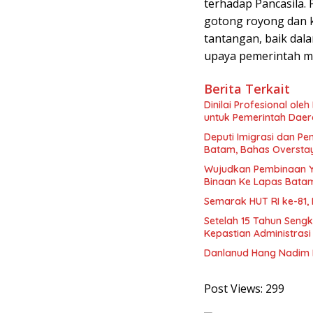
terhadap Pancasila.
gotong royong dan 
tantangan, baik da
upaya pemerintah me
Berita Terkait
Dinilai Profesional ol
untuk Pemerintah Dae
Deputi Imigrasi dan 
Batam, Bahas Oversta
Wujudkan Pembinaan Y
Binaan Ke Lapas Bata
Semarak HUT RI ke-81,
Setelah 15 Tahun Seng
Kepastian Administras
Danlanud Hang Nadim B
Post Views:
299