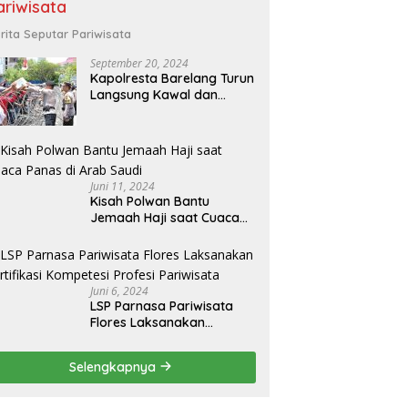
ariwisata
rita Seputar Pariwisata
September 20, 2024
Kapolresta Barelang Turun
Langsung Kawal dan
Pimpin Pengamanan Aksi
Unjuk Rasa oleh Warga
Perum. Putra Jaya
Tanjung Uncang Kota
Batam
Juni 11, 2024
Kisah Polwan Bantu
Jemaah Haji saat Cuaca
Panas di Arab Saudi
Juni 6, 2024
LSP Parnasa Pariwisata
Flores Laksanakan
Sertifikasi Kompetesi
Profesi Pariwisata
Selengkapnya