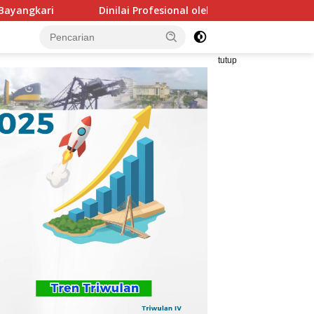
Dinilai Profesional oleh Kemendagri, GAPERKASINDO Tawarkan S
tutup