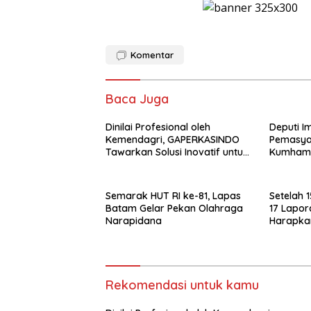
Komentar
Baca Juga
Dinilai Profesional oleh
Deputi I
Kemendagri, GAPERKASINDO
Pemasya
Tawarkan Solusi Inovatif untuk
Kumham 
Pemerintah Daerah
Lapas B
Overstay
Semarak HUT RI ke-81, Lapas
Setelah 
Batam Gelar Pekan Olahraga
17 Lapor
Narapidana
Harapka
Administ
Nomor 4
Rekomendasi untuk kamu