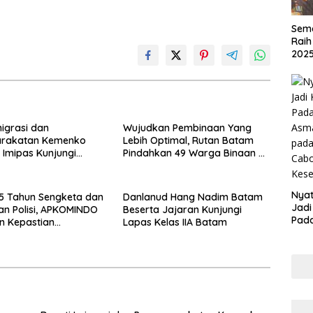
Sema
Raih
202
migrasi dan
Wujudkan Pembinaan Yang
rakatan Kemenko
Lebih Optimal, Rutan Batam
Imipas Kunjungi
Pindahkan 49 Warga Binaan Ke
atam, Bahas
Lapas Batam
ing dan KUHP Baru
Nyat
15 Tahun Sengketa dan
Danlanud Hang Nadim Batam
Jadi
an Polisi, APKOMINDO
Beserta Jajaran Kunjungi
Pad
n Kepastian
Lapas Kelas IIA Batam
Asma
rasi Perkara Kasasi
pad
31 K/TUN/2026
Cab
Kese