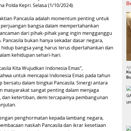
B
a Polda Kepri. Selasa (1/10/2024).
aktian Pancasila adalah momentum penting untuk
 perjuangan bangsa dalam mempertahankan
i ancaman dari pihak-pihak yang ingin mengganggu
a. Pancasila bukan hanya sekadar dasar negara,
 hidup bangsa yang harus terus dipertahankan dan
alam kehidupan sehari-hari.
Ag
sila Kita Wujudkan Indonesia Emas”,
Ku
bahwa untuk mencapai Indonesia Emas pada tahun
Bu
ap bersatu dalam bingkai Pancasila. Sinergi antara
Ba
n masyarakat sangat penting dalam menjaga
n, dan ketertiban, demi tercapainya pembangunan
njutan.
i dengan penghormatan kepada lambang negara,
pembacaan naskah Pancasila dan ikrar kesetiaan