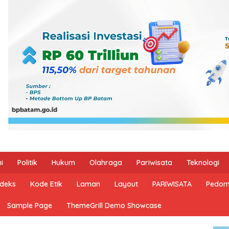
i
Politik
Hukum
Olahraga
Pariwisata
Teknologi
ndeks
Kode Etik
Laman
Layout
PARIWISATA
Pedom
Sample Page
ThemeGrill Demo Showcase