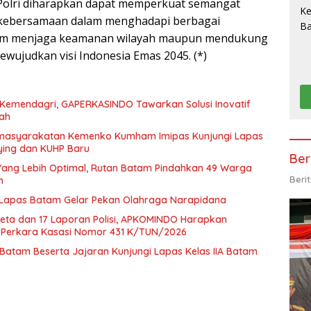
 Polri diharapkan dapat memperkuat semangat
kebersamaan dalam menghadapi berbagai
lam menjaga keamanan wilayah maupun mendukung
wujudkan visi Indonesia Emas 2045. (*)
eh Kemendagri, GAPERKASINDO Tawarkan Solusi Inovatif
rah
Pemasyarakatan Kemenko Kumham Imipas Kunjungi Lapas
ying dan KUHP Baru
Ber
ang Lebih Optimal, Rutan Batam Pindahkan 49 Warga
Beri
m
 Lapas Batam Gelar Pekan Olahraga Narapidana
keta dan 17 Laporan Polisi, APKOMINDO Harapkan
i Perkara Kasasi Nomor 431 K/TUN/2026
atam Beserta Jajaran Kunjungi Lapas Kelas IIA Batam