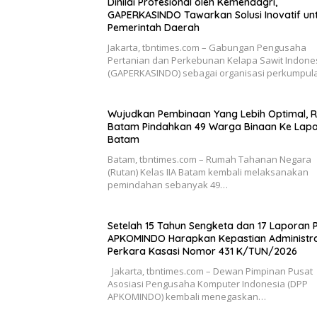
Dinilai Profesional oleh Kemendagri,
GAPERKASINDO Tawarkan Solusi Inovatif un
Pemerintah Daerah
Jakarta, tbntimes.com – Gabungan Pengusaha
Pertanian dan Perkebunan Kelapa Sawit Indone
(GAPERKASINDO) sebagai organisasi perkumpul
Wujudkan Pembinaan Yang Lebih Optimal, 
Batam Pindahkan 49 Warga Binaan Ke Lap
Batam
Batam, tbntimes.com – Rumah Tahanan Negara
(Rutan) Kelas IIA Batam kembali melaksanakan
pemindahan sebanyak 49…
Setelah 15 Tahun Sengketa dan 17 Laporan Po
APKOMINDO Harapkan Kepastian Administra
Perkara Kasasi Nomor 431 K/TUN/2026
Jakarta, tbntimes.com – Dewan Pimpinan Pusat
Asosiasi Pengusaha Komputer Indonesia (DPP
APKOMINDO) kembali menegaskan…