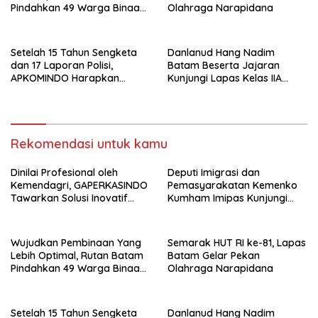
Pindahkan 49 Warga Binaan
Olahraga Narapidana
Ke Lapas Batam
Setelah 15 Tahun Sengketa
Danlanud Hang Nadim
dan 17 Laporan Polisi,
Batam Beserta Jajaran
APKOMINDO Harapkan
Kunjungi Lapas Kelas IIA
Kepastian Administrasi
Batam
Perkara Kasasi Nomor 431
K/TUN/2026
Rekomendasi untuk kamu
Dinilai Profesional oleh
Deputi Imigrasi dan
Kemendagri, GAPERKASINDO
Pemasyarakatan Kemenko
Tawarkan Solusi Inovatif
Kumham Imipas Kunjungi
untuk Pemerintah Daerah
Lapas Batam, Bahas
Overstaying dan KUHP Baru
Wujudkan Pembinaan Yang
Semarak HUT RI ke-81, Lapas
Lebih Optimal, Rutan Batam
Batam Gelar Pekan
Pindahkan 49 Warga Binaan
Olahraga Narapidana
Ke Lapas Batam
Setelah 15 Tahun Sengketa
Danlanud Hang Nadim