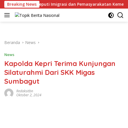
Langsung
h
Breaking News
Deputi Imigrasi dan Pemasyarakatan Kemenko Kumha
ke
konten
Beranda
News
News
Kapolda Kepri Terima Kunjungan
Silaturahmi Dari SKK Migas
Sumbagut
Redaksitbn
Oktober 2, 2024