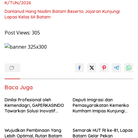
K/TUN/2026
Danlanud Hang Nadim Batam Beserta Jajaran Kunjungi
Lapas Kelas IIA Batam
Post Views:
305
Baca Juga
Dinilai Profesional oleh
Deputi Imigrasi dan
Kemendagri, GAPERKASINDO
Pemasyarakatan Kemenko
Tawarkan Solusi Inovatif
Kumham Imipas Kunjungi
untuk Pemerintah Daerah
Lapas Batam, Bahas
Overstaying dan KUHP Baru
Wujudkan Pembinaan Yang
Semarak HUT RI ke-81, Lapas
Lebih Optimal, Rutan Batam
Batam Gelar Pekan