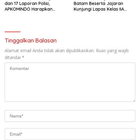
dan 17 Laporan Polisi,
Batam Beserta Jajaran
APKOMINDO Harapkan
Kunjungi Lapas Kelas IIA
Kepastian Administrasi
Batam
Perkara Kasasi Nomor 431
K/TUN/2026
Tinggalkan Balasan
Alamat email Anda tidak akan dipublikasikan.
Ruas yang wajib
ditandai
*