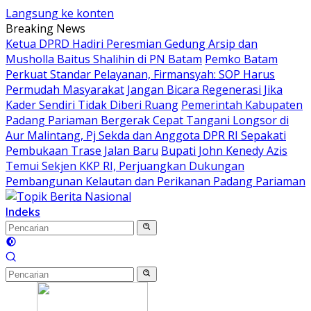
Langsung ke konten
Breaking News
Ketua DPRD Hadiri Peresmian Gedung Arsip dan
Musholla Baitus Shalihin di PN Batam
Pemko Batam
Perkuat Standar Pelayanan, Firmansyah: SOP Harus
Permudah Masyarakat
Jangan Bicara Regenerasi Jika
Kader Sendiri Tidak Diberi Ruang
Pemerintah Kabupaten
Padang Pariaman Bergerak Cepat Tangani Longsor di
Aur Malintang, Pj Sekda dan Anggota DPR RI Sepakati
Pembukaan Trase Jalan Baru
Bupati John Kenedy Azis
Temui Sekjen KKP RI, Perjuangkan Dukungan
Pembangunan Kelautan dan Perikanan Padang Pariaman
Indeks