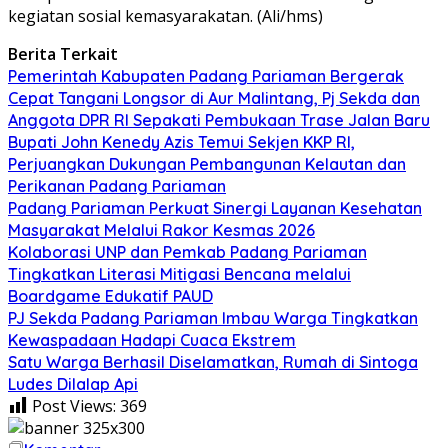
kegiatan sosial kemasyarakatan. (Ali/hms)
Berita Terkait
Pemerintah Kabupaten Padang Pariaman Bergerak
Cepat Tangani Longsor di Aur Malintang, Pj Sekda dan
Anggota DPR RI Sepakati Pembukaan Trase Jalan Baru
Bupati John Kenedy Azis Temui Sekjen KKP RI,
Perjuangkan Dukungan Pembangunan Kelautan dan
Perikanan Padang Pariaman
Padang Pariaman Perkuat Sinergi Layanan Kesehatan
Masyarakat Melalui Rakor Kesmas 2026
Kolaborasi UNP dan Pemkab Padang Pariaman
Tingkatkan Literasi Mitigasi Bencana melalui
Boardgame Edukatif PAUD
PJ Sekda Padang Pariaman Imbau Warga Tingkatkan
Kewaspadaan Hadapi Cuaca Ekstrem
Satu Warga Berhasil Diselamatkan, Rumah di Sintoga
Ludes Dilalap Api
Post Views:
369