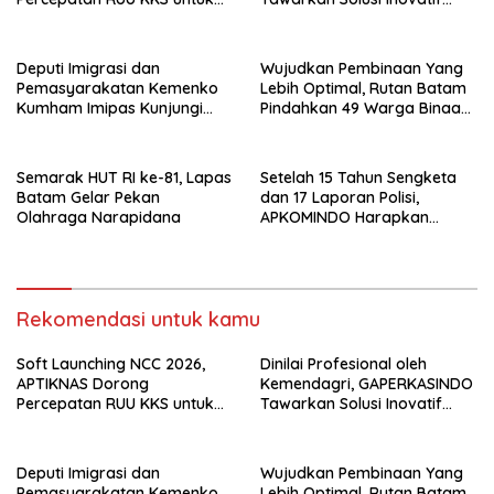
Memperkuat Kedaulatan
untuk Pemerintah Daerah
Digital Indonesia
Deputi Imigrasi dan
Wujudkan Pembinaan Yang
Pemasyarakatan Kemenko
Lebih Optimal, Rutan Batam
Kumham Imipas Kunjungi
Pindahkan 49 Warga Binaan
Lapas Batam, Bahas
Ke Lapas Batam
Overstaying dan KUHP Baru
Semarak HUT RI ke-81, Lapas
Setelah 15 Tahun Sengketa
Batam Gelar Pekan
dan 17 Laporan Polisi,
Olahraga Narapidana
APKOMINDO Harapkan
Kepastian Administrasi
Perkara Kasasi Nomor 431
K/TUN/2026
Rekomendasi untuk kamu
Soft Launching NCC 2026,
Dinilai Profesional oleh
APTIKNAS Dorong
Kemendagri, GAPERKASINDO
Percepatan RUU KKS untuk
Tawarkan Solusi Inovatif
Memperkuat Kedaulatan
untuk Pemerintah Daerah
Digital Indonesia
Deputi Imigrasi dan
Wujudkan Pembinaan Yang
Pemasyarakatan Kemenko
Lebih Optimal, Rutan Batam