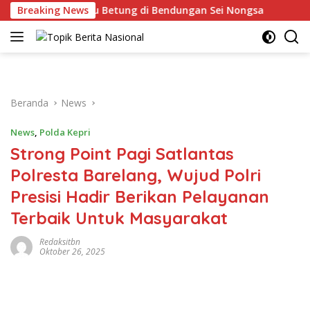
Langsung
am 400 Bambu Betung di Bendungan Sei Nongsa
Breaking News
BP Bat
ke
konten
Beranda
News
News
,
Polda Kepri
Strong Point Pagi Satlantas
Polresta Barelang, Wujud Polri
Presisi Hadir Berikan Pelayanan
Terbaik Untuk Masyarakat
Redaksitbn
Oktober 26, 2025