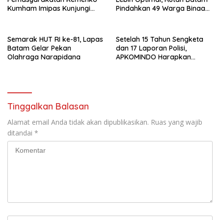
Kumham Imipas Kunjungi
Pindahkan 49 Warga Binaan
Lapas Batam, Bahas
Ke Lapas Batam
Overstaying dan KUHP Baru
Semarak HUT RI ke-81, Lapas
Setelah 15 Tahun Sengketa
Batam Gelar Pekan
dan 17 Laporan Polisi,
Olahraga Narapidana
APKOMINDO Harapkan
Kepastian Administrasi
Perkara Kasasi Nomor 431
K/TUN/2026
Tinggalkan Balasan
Alamat email Anda tidak akan dipublikasikan.
Ruas yang wajib
ditandai
*