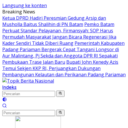
Langsung ke konten
Breaking News
Ketua DPRD Hadiri Peresmian Gedung Arsip dan
Musholla Baitus Shalihin di PN Batam
Pemko Batam
Perkuat Standar Pelayanan, Firmansyah: SOP Harus
Permudah Masyarakat
Jangan Bicara Regenerasi Jika
Kader Sendiri Tidak Diberi Ruang
Pemerintah Kabupaten
Padang Pariaman Bergerak Cepat Tangani Longsor di
Aur Malintang, Pj Sekda dan Anggota DPR RI Sepakati
Pembukaan Trase Jalan Baru
Bupati John Kenedy Azis
Temui Sekjen KKP RI, Perjuangkan Dukungan
Pembangunan Kelautan dan Perikanan Padang Pariaman
Indeks