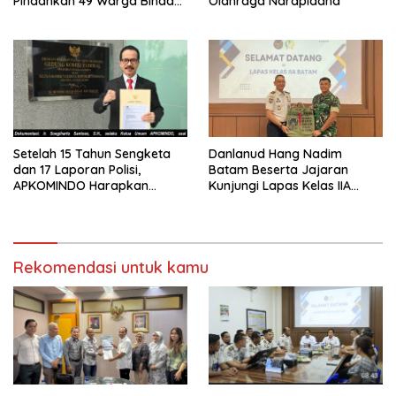
Pindahkan 49 Warga Binaan
Olahraga Narapidana
Ke Lapas Batam
Danlanud Hang Nadim
Setelah 15 Tahun Sengketa
Batam Beserta Jajaran
dan 17 Laporan Polisi,
Kunjungi Lapas Kelas IIA
APKOMINDO Harapkan
Batam
Kepastian Administrasi
Perkara Kasasi Nomor 431
K/TUN/2026
Rekomendasi untuk kamu