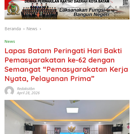
Beranda
News
News
Lapas Batam Peringati Hari Bakti
Pemasyarakatan ke-62 dengan
Semangat “Pemasyarakatan Kerja
Nyata, Pelayanan Prima”
Redaksitbn
April 28, 2026