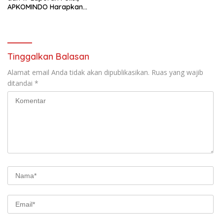
APKOMINDO Harapkan
Kepastian Administrasi
Perkara Kasasi Nomor 431
K/TUN/2026
Tinggalkan Balasan
Alamat email Anda tidak akan dipublikasikan.
Ruas yang wajib
ditandai
*