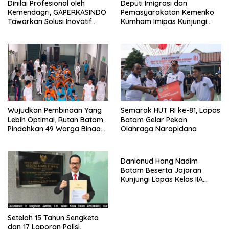
Dinilai Profesional oleh
Deputi Imigrasi dan
Kemendagri, GAPERKASINDO
Pemasyarakatan Kemenko
Tawarkan Solusi Inovatif
Kumham Imipas Kunjungi
untuk Pemerintah Daerah
Lapas Batam, Bahas
Overstaying dan KUHP Baru
Wujudkan Pembinaan Yang
Semarak HUT RI ke-81, Lapas
Lebih Optimal, Rutan Batam
Batam Gelar Pekan
Pindahkan 49 Warga Binaan
Olahraga Narapidana
Ke Lapas Batam
Danlanud Hang Nadim
Batam Beserta Jajaran
Kunjungi Lapas Kelas IIA
Batam
Setelah 15 Tahun Sengketa
dan 17 Laporan Polisi,