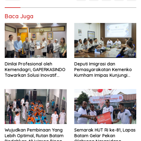
Baca Juga
Dinilai Profesional oleh
Deputi Imigrasi dan
Kemendagri, GAPERKASINDO
Pemasyarakatan Kemenko
Tawarkan Solusi Inovatif
Kumham Imipas Kunjungi
untuk Pemerintah Daerah
Lapas Batam, Bahas
Overstaying dan KUHP Baru
Wujudkan Pembinaan Yang
Semarak HUT RI ke-81, Lapas
Lebih Optimal, Rutan Batam
Batam Gelar Pekan