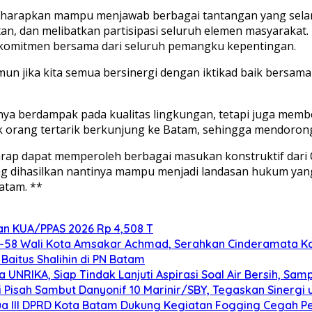
diharapkan mampu menjawab berbagai tantangan yang sela
utan, dan melibatkan partisipasi seluruh elemen masyaraka
omitmen bersama dari seluruh pemangku kepentingan.
 jika kita semua bersinergi dengan iktikad baik bersama 
ya berdampak pada kualitas lingkungan, tetapi juga member
yak orang tertarik berkunjung ke Batam, sehingga mendor
arap dapat memperoleh berbagai masukan konstruktif dari 
ng dihasilkan nantinya mampu menjadi landasan hukum ya
atam. **
an KUA/PPAS 2026 Rp 4,508 T
e-58 Wali Kota Amsakar Achmad, Serahkan Cinderamata Ka
aitus Shalihin di PN Batam
NRIKA, Siap Tindak Lanjuti Aspirasi Soal Air Bersih, Sam
isah Sambut Danyonif 10 Marinir/SBY, Tegaskan Sinergi
tua III DPRD Kota Batam Dukung Kegiatan Fogging Cegah 