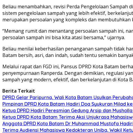
Beliau menambahkan, revisi Perda Pengelolaan Sampah 
sistem pengelolaan sampah yang lebih efektif, berkelanj
merupakan persoalan yang kompleks dan membutuhkan k
“Memang rumit dan menantang persoalan sampah ini, namun
persoalan sampah ini bisa kita atasi bersama,” ujarnya.
Beliau menilai keberhasilan penanganan sampah tidak han
Batam bersih, asri, dan indah, sudah tentu semakin ban
Melalui rapat dan FGD ini, Pansus DPRD Kota Batam berh
penyempurnaan Ranperda. Dengan demikian, regulasi ya
sampah yang modern, efektif, dan berkelanjutan di Kota B
Berita Terkait
DPRD Gelar Paripurna, Wali Kota Batam Usulkan Perubah
Pimpinan DPRD Kota Batam Hadiri Doa Syukuran Milad k
Ketua DPRD Hadiri Peresmian Gedung Arsip dan Musholla B
Ketua DPRD Kota Batam Terima Aksi Unjukrasa Mahasiswa U
Anggota DPRD Kota Batam Dr Muhammad Mustofa Hadiri P
Terima Audiensi Mahasiswa Kedokteran Uniba, Wakil Ke