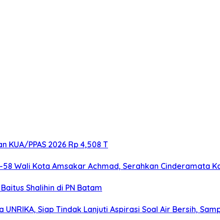
an KUA/PPAS 2026 Rp 4,508 T
e-58 Wali Kota Amsakar Achmad, Serahkan Cinderamata Ka
aitus Shalihin di PN Batam
NRIKA, Siap Tindak Lanjuti Aspirasi Soal Air Bersih, Sam