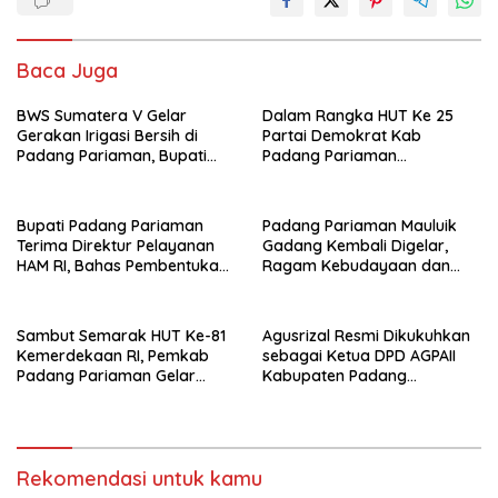
Baca Juga
‎BWS Sumatera V Gelar
Dalam Rangka HUT Ke 25
Gerakan Irigasi Bersih di
Partai Demokrat Kab
Padang Pariaman, Bupati
Padang Pariaman
JKA Ajak Perkuat Sinergi
Mengambil Tema Langit Biru
Pulihkan Irigasi
Pascabencana
Bupati Padang Pariaman
Padang Pariaman Mauluik
Terima Direktur Pelayanan
Gadang Kembali Digelar,
HAM RI, Bahas Pembentukan
Ragam Kebudayaan dan
Kampung Rekonsiliasi dan
Nuansa Keagamaan Bakal
Perdamaian di Nagari
Warnai Perayaan ‎
Sambut Semarak HUT Ke-81
Agusrizal Resmi Dikukuhkan
Kemerdekaan RI, Pemkab
sebagai Ketua DPD AGPAII
Padang Pariaman Gelar
Kabupaten Padang
Beragam Agenda Meriah
‎Pariaman
dan Ajak Masyarakat
Kibarkan Merah Putih
Rekomendasi untuk kamu