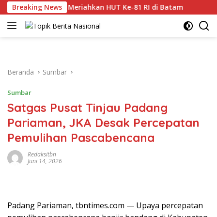
Langsung
 Nusantara Meriahkan HUT Ke-81 RI di Batam
Breaking News
HAN 20
ke
konten
Beranda
Sumbar
Sumbar
Satgas Pusat Tinjau Padang
Pariaman, JKA Desak Percepatan
Pemulihan Pascabencana
Redaksitbn
Juni 14, 2026
Padang Pariaman, tbntimes.com — Upaya percepatan