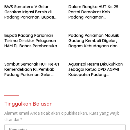
‎BWS Sumatera V Gelar
Dalam Rangka HUT Ke 25
Gerakan Irigasi Bersih di
Partai Demokrat Kab
Padang Pariaman, Bupati
Padang Pariaman
JKA Ajak Perkuat Sinergi
Mengambil Tema Langit Biru
Pulihkan Irigasi
Pascabencana
Bupati Padang Pariaman
Padang Pariaman Mauluik
Terima Direktur Pelayanan
Gadang Kembali Digelar,
HAM RI, Bahas Pembentukan
Ragam Kebudayaan dan
Kampung Rekonsiliasi dan
Nuansa Keagamaan Bakal
Perdamaian di Nagari
Warnai Perayaan ‎
Sambut Semarak HUT Ke-81
Agusrizal Resmi Dikukuhkan
Kemerdekaan RI, Pemkab
sebagai Ketua DPD AGPAII
Padang Pariaman Gelar
Kabupaten Padang
Beragam Agenda Meriah
‎Pariaman
dan Ajak Masyarakat
Kibarkan Merah Putih
Tinggalkan Balasan
Alamat email Anda tidak akan dipublikasikan.
Ruas yang wajib
ditandai
*