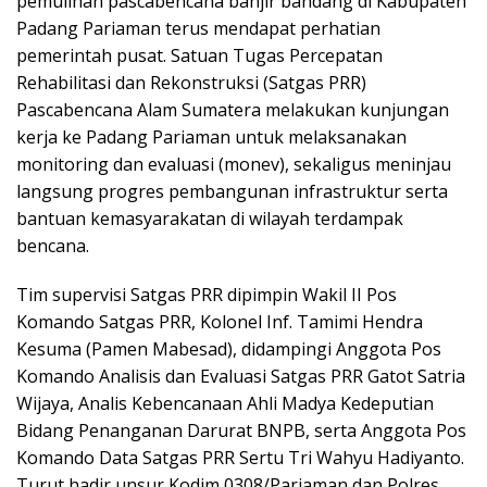
pemulihan pascabencana banjir bandang di Kabupaten
Padang Pariaman terus mendapat perhatian
pemerintah pusat. Satuan Tugas Percepatan
Rehabilitasi dan Rekonstruksi (Satgas PRR)
Pascabencana Alam Sumatera melakukan kunjungan
kerja ke Padang Pariaman untuk melaksanakan
monitoring dan evaluasi (monev), sekaligus meninjau
langsung progres pembangunan infrastruktur serta
bantuan kemasyarakatan di wilayah terdampak
bencana.
‎Tim supervisi Satgas PRR dipimpin Wakil II Pos
Komando Satgas PRR, Kolonel Inf. Tamimi Hendra
Kesuma (Pamen Mabesad), didampingi Anggota Pos
Komando Analisis dan Evaluasi Satgas PRR Gatot Satria
Wijaya, Analis Kebencanaan Ahli Madya Kedeputian
Bidang Penanganan Darurat BNPB, serta Anggota Pos
Komando Data Satgas PRR Sertu Tri Wahyu Hadiyanto.
Turut hadir unsur Kodim 0308/Pariaman dan Polres