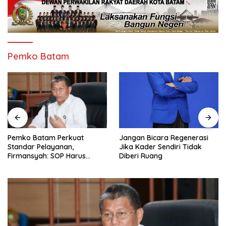
Pemko Batam
Jangan Bicara Regenerasi
Pemerintah Kabupaten
Jika Kader Sendiri Tidak
Padang Pariaman Bergerak
Diberi Ruang
Cepat Tangani Longsor di
Aur Malintang, Pj Sekda dan
Anggota DPR RI Sepakati
Pembukaan Trase Jalan
Baru