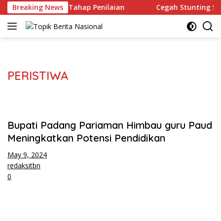
Langsung
i Terbaik Masuk Tahap Penilaian
Breaking News
Cegah Stunting Seja
ke
konten
PERISTIWA
Bupati Padang Pariaman Himbau guru Paud
Meningkatkan Potensi Pendidikan
May 9, 2024
redaksitbn
0