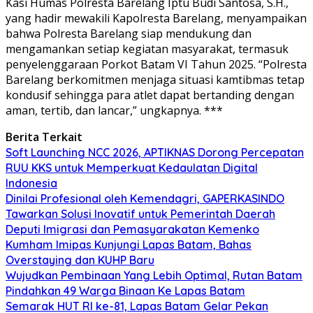
Kasi Humas Polresta Barelang Iptu Budi Santosa, S.H.,
yang hadir mewakili Kapolresta Barelang, menyampaikan
bahwa Polresta Barelang siap mendukung dan
mengamankan setiap kegiatan masyarakat, termasuk
penyelenggaraan Porkot Batam VI Tahun 2025. “Polresta
Barelang berkomitmen menjaga situasi kamtibmas tetap
kondusif sehingga para atlet dapat bertanding dengan
aman, tertib, dan lancar,” ungkapnya. ***
Berita Terkait
Soft Launching NCC 2026, APTIKNAS Dorong Percepatan
RUU KKS untuk Memperkuat Kedaulatan Digital
Indonesia
Dinilai Profesional oleh Kemendagri, GAPERKASINDO
Tawarkan Solusi Inovatif untuk Pemerintah Daerah
Deputi Imigrasi dan Pemasyarakatan Kemenko
Kumham Imipas Kunjungi Lapas Batam, Bahas
Overstaying dan KUHP Baru
Wujudkan Pembinaan Yang Lebih Optimal, Rutan Batam
Pindahkan 49 Warga Binaan Ke Lapas Batam
Semarak HUT RI ke-81, Lapas Batam Gelar Pekan