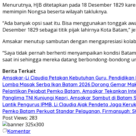
Menurutnya, HJB ditetapkan pada 18 Desember 1829 karena
memimpin Nongsa beserta wilayah takluknya.
“Ada banyak opsi saat itu. Bisa menggunakan tonggak awa
Desember 1829 sebagai titik pijak lahirnya Kota Batam,” je
Amsakar menutup sambutan dengan mengapresiasi kolabo
“Saya tidak pernah berhenti menyampaikan kondisi Batam
saat ini sehingga mereka datang berbondong-bondong untuk 
Berita Terkait
Amsakar-Li Claudia Petakan Kebutuhan Guru, Pendidikan B
Lomba Masak Serba Ikan Batam 2026 Dorong Gemar Maka
Pelantikan Pejabat Pemko Batam, Amsakar Tekankan Inte
Panglima TNI Kunjungi Kepri, Amsakar Sambut di Batam 
Lantik Pengurus IPMB, Li Claudia Ajak Pendeta Jaga Ke
Pemko Batam Perkuat Standar Pelayanan, Firmansyah: 
Post Views:
283
Komentar