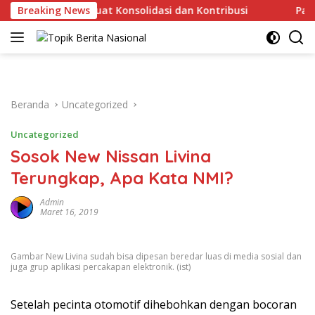
Langsung
guyuban, Perkuat Konsolidasi dan Kontribusi ‎
Breaking News
Padang P
ke
konten
Beranda
Uncategorized
Uncategorized
Sosok New Nissan Livina
Terungkap, Apa Kata NMI?
Admin
Maret 16, 2019
Gambar New Livina sudah bisa dipesan beredar luas di media sosial dan
juga grup aplikasi percakapan elektronik. (ist)
Setelah pecinta otomotif dihebohkan dengan bocoran