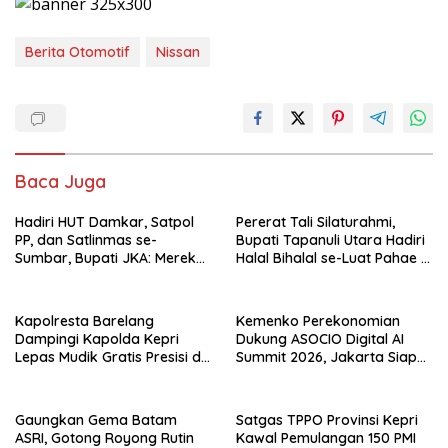
Berita Otomotif
Nissan
Baca Juga
Hadiri HUT Damkar, Satpol
Pererat Tali Silaturahmi,
PP, dan Satlinmas se-
Bupati Tapanuli Utara Hadiri
Sumbar, Bupati JKA: Mereka
Halal Bihalal se-Luat Pahae di
Garda Terdepan Pelayanan
Simangumban Jae
Masyarakat
Kapolresta Barelang
Kemenko Perekonomian
Dampingi Kapolda Kepri
Dukung ASOCIO Digital AI
Lepas Mudik Gratis Presisi di
Summit 2026, Jakarta Siap
Telaga Punggur
Jadi Pusat Kolaborasi AI
Asia–Oseania
Gaungkan Gema Batam
Satgas TPPO Provinsi Kepri
ASRI, Gotong Royong Rutin
Kawal Pemulangan 150 PMI