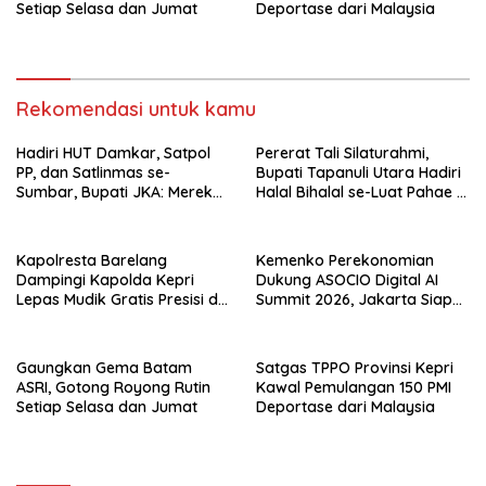
Setiap Selasa dan Jumat
Deportase dari Malaysia
Rekomendasi untuk kamu
Hadiri HUT Damkar, Satpol
Pererat Tali Silaturahmi,
PP, dan Satlinmas se-
Bupati Tapanuli Utara Hadiri
Sumbar, Bupati JKA: Mereka
Halal Bihalal se-Luat Pahae di
Garda Terdepan Pelayanan
Simangumban Jae
Masyarakat
Kapolresta Barelang
Kemenko Perekonomian
Dampingi Kapolda Kepri
Dukung ASOCIO Digital AI
Lepas Mudik Gratis Presisi di
Summit 2026, Jakarta Siap
Telaga Punggur
Jadi Pusat Kolaborasi AI
Asia–Oseania
Gaungkan Gema Batam
Satgas TPPO Provinsi Kepri
ASRI, Gotong Royong Rutin
Kawal Pemulangan 150 PMI
Setiap Selasa dan Jumat
Deportase dari Malaysia