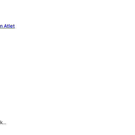
 Atlet
ik…