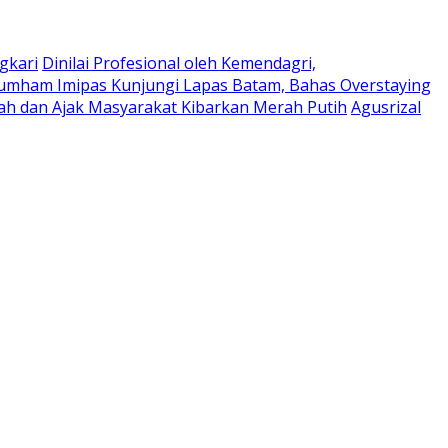
gkari
Dinilai Profesional oleh Kemendagri,
umham Imipas Kunjungi Lapas Batam, Bahas Overstaying
h dan Ajak Masyarakat Kibarkan Merah Putih
Agusrizal