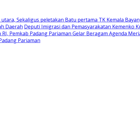
utara, Sekaligus peletakan Batu pertama TK Kemala Bayan
ah Daerah
Deputi Imigrasi dan Pemasyarakatan Kemenko K
RI, Pemkab Padang Pariaman Gelar Beragam Agenda Meria
Padang ‎Pariaman