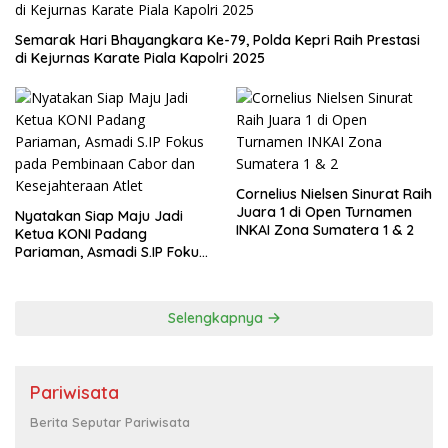
Berita Seputar Pariwisata
September 20, 2024
Kapolresta Barelang Turun Langsung
Kawal dan Pimpin Pengamanan Aksi
Unjuk Rasa oleh Warga Perum. Putra
Jaya Tanjung Uncang Kota Batam
Juni 11, 2024
Kisah Polwan Bantu Jemaah Haji saat
Cuaca Panas di Arab Saudi
Juni 6, 2024
LSP Parnasa Pariwisata Flores
Laksanakan Sertifikasi Kompetesi
Profesi Pariwisata
Selengkapnya