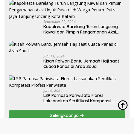
Redaksi
Indeks
Kode Etik
Disclaimer
Pedoman Media Siber
Copyright @ 2023 Tbntimes.com | PT Media Boanco Baruara