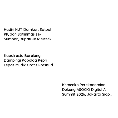
Kapolresta Barelang
Kemenko Perekonomian
Dampingi Kapolda Kepri
Dukung ASOCIO Digital AI
Lepas Mudik Gratis Presisi di
Summit 2026, Jakarta Siap
Telaga Punggur
Jadi Pusat Kolaborasi AI
Asia–Oseania
Gaungkan Gema Batam
Satgas TPPO Provinsi Kepri
ASRI, Gotong Royong Rutin
Kawal Pemulangan 150 PMI
Setiap Selasa dan Jumat
Deportase dari Malaysia
Rekomendasi untuk kamu
Hadiri HUT Damkar, Satpol
Pererat Tali Silaturahmi,
PP, dan Satlinmas se-
Bupati Tapanuli Utara Hadiri
Sumbar, Bupati JKA: Mereka
Halal Bihalal se-Luat Pahae di
Garda Terdepan Pelayanan
Simangumban Jae
Masyarakat
Kapolresta Barelang
Kemenko Perekonomian
Dampingi Kapolda Kepri
Dukung ASOCIO Digital AI
Lepas Mudik Gratis Presisi di
Summit 2026, Jakarta Siap
Telaga Punggur
Jadi Pusat Kolaborasi AI