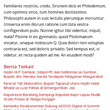
Familiares nostros, credo, Sironem dicis et Philodemum,
cum optimos viros, tum homines doctissimos.
Philosophi autem in suis lectulis plerumque moriuntur.
Universa enim illorum ratione cum tota vestra
confligendum puto. Nonne igitur tibi videntur, inquit,
mala? Pisone in eo gymnasio, quod Ptolomaeum
vocatur, unaque nobiscum Q. Quia dolori non voluptas
contraria est, sed doloris privatio. Sed tempus est, si
videtur, et recta quidem ad me. An eiusdem modi?
Berita Terkait
Hadiri HUT Damkar, Satpol PP, dan Satlinmas se-Sumbar,
Bupati JKA: Mereka Garda Terdepan Pelayanan Masyarakat
Pererat Tali Silaturahmi, Bupati Tapanuli Utara Hadiri Halal
Bihalal se-Luat Pahae di Simangumban Jae
Kapolresta Barelang Dampingi Kapolda Kepri Lepas Mudik
Gratis Presisi di Telaga Punggur
Kemenko Perekonomian Dukung ASOCIO Digital AI Summit