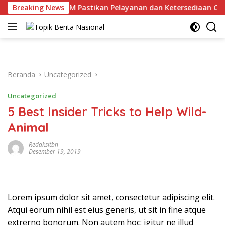
Langsung
atam dan BPOM Pastikan Pelayanan dan Ketersediaan Obat Am
Breaking News
ke
konten
Beranda
Uncategorized
Uncategorized
5 Best Insider Tricks to Help Wild-
Animal
Redaksitbn
Desember 19, 2019
Lorem ipsum dolor sit amet, consectetur adipiscing elit.
Atqui eorum nihil est eius generis, ut sit in fine atque
extrerno bonorum. Non autem hoc: igitur ne illud