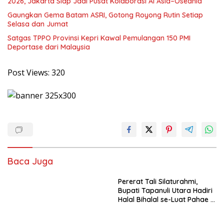
2026, Jakarta Siap Jadi Pusat Kolaborasi AI Asia–Oseania
Gaungkan Gema Batam ASRI, Gotong Royong Rutin Setiap
Selasa dan Jumat
Satgas TPPO Provinsi Kepri Kawal Pemulangan 150 PMI
Deportase dari Malaysia
Post Views:
320
Baca Juga
Hadiri HUT Damkar, Satpol
Pererat Tali Silaturahmi,
PP, dan Satlinmas se-
Bupati Tapanuli Utara Hadiri
Sumbar, Bupati JKA: Mereka
Halal Bihalal se-Luat Pahae di
Garda Terdepan Pelayanan
Simangumban Jae
Masyarakat