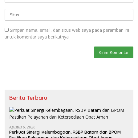
Perkuat Sinergi Kelembagaan, RSBP Batam dan BPOM
Pastikan Pelayanan dan Ketersediaan Obat Aman
Agustus 6, 2026
BP Batam Perkuat Transparansi
Layanan Pertanahan, Alokasi Tanah
Reguler Segera Hadir Melalui LMS
Agustus 6, 2026
Ketua DPRD Hadiri Peresmian Gedung
Arsip dan Musholla Baitus Shalihin di PN
Batam
Selengkapnya
Berita Olahraga
Berita Seputar Olahraga