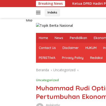
Langsung
Breaking News
Ketua DPRD Hadiri Peresmian Ge
ke
konten
Indeks
tutup
Home
News
Pendidikan
Ekonom
Contact Us
Disclaimer
HUKUM
I
PERISTIWA
Privacy Policy
Redaksi
Beranda
Uncategorized
Uncategorized
Muhammad Rudi Optim
Pertumbuhan Ekonom
Redaksitbn