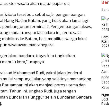
Ber
a, sektor wisata akan maju,” papar dia.
Beri
riwisata tersebut, sebut saja, pengembangan
al Hang Nadim Batam, yang tidak akan lama lagi
s pembangunan terminal 2. Pengembangan akses,
ung moda transportasi udara ini, tentu saja
Sema
mobilitas ke Batam, baik mobilitas warga lokal,
Raih
upun wisatawan mancanegara.
202
gerjakan bandara, tugas kita tingkatkan
a menuju kota,” ucapnya.
aksud Muhammad Rudi, yakni Jalan Jenderal
 mulai rampung. Jalan yang sejatinya memanjang
 Batuampar ini akan menjadi poros utama dan
am. Tahun ini, ungkap Rudi, juga tengah
Nyat
nan Bundaran Punggur selain Bundaran Bandara
Jadi
.
Pad
Asma