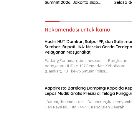
Summit 2026, Jakarta Siap
Selasa 
Jadi Pusat Kolaborasi AI Asia–
Oseania
Rekomendasi untuk kamu
Hadiri HUT Damkar, Satpol PP, dan Satlinma
Sumbar, Bupati JKA: Mereka Garda Terdep
Pelayanan Masyarakat
Padang Pariaman, tbntimes.com — Rangkaian
peringatan HUT ke-107 Pemadam Kebakaran
(Damkar), HUT ke-76 Satuan Polisi…
Kapolresta Barelang Dampingi Kapolda Kep
Lepas Mudik Gratis Presisi di Telaga Punggu
Batam, tbntimes.com – Dalam rangka menyamb
Hari Raya Idul Fitri 1447 H, Kepolisian Daerah…