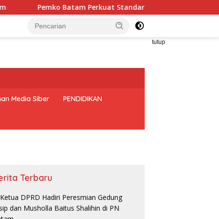
Pemko Batam Perkuat Standar Pelayanan, Firmansyah: SOP Ha
tutup
an Media Siber
PENDIDIKAN
erita Terbaru