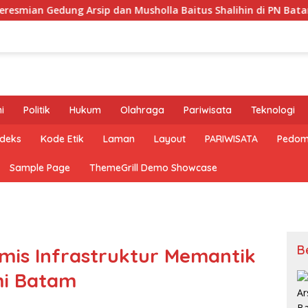
dung Arsip dan Musholla Baitus Shalihin di PN Batam
i
Politik
Hukum
Olahraga
Pariwisata
Teknologi
ndeks
Kode Etik
Laman
Layout
PARIWISATA
Pedom
Sample Page
ThemeGrill Demo Showcase
B
is Infrastruktur Memantik
i Batam