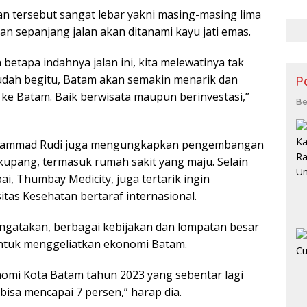
pad
an tersebut sangat lebar yakni masing-masing lima
Cab
anan sepanjang jalan akan ditanami kayu jati emas.
Kese
 betapa indahnya jalan ini, kita melewatinya tak
udah begitu, Batam akan semakin menarik dan
P
 ke Batam. Baik berwisata maupun berinvestasi,”
Be
uhammad Rudi juga mengungkapkan pengembangan
kupang, termasuk rumah sakit yang maju. Selain
bai, Thumbay Medicity, juga tertarik ingin
as Kesehatan bertaraf internasional.
atakan, berbagai kebijakan dan lompatan besar
 untuk menggeliatkan ekonomi Batam.
omi Kota Batam tahun 2023 yang sebentar lagi
 bisa mencapai 7 persen,” harap dia.