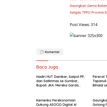
Gaungkan Gema Batam 
Satgas TPPO Provinsi 
Post Views:
314
Komentar
Baca Juga
Hadiri HUT Damkar, Satpol PP,
Pererat T
dan Satlinmas se-Sumbar,
Tapanuli 
Bupati JKA: Mereka Garda
Bihalal s
Terdepan Pelayanan
Simangu
Masyarakat
Kemenko Perekonomian
Gaungka
Dukung ASOCIO Digital AI
Gotong R