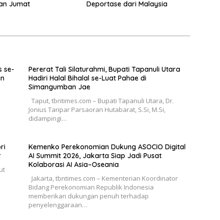
dan Jumat
Deportase dari Malaysia
s se-
Pererat Tali Silaturahmi, Bupati Tapanuli Utara
an
Hadiri Halal Bihalal se-Luat Pahae di
Simangumban Jae
Taput, tbntimes.com – Bupati Tapanuli Utara, Dr.
Jonius Taripar Parsaoran Hutabarat, S.Si, M.Si,
didampingi…
ri
Kemenko Perekonomian Dukung ASOCIO Digital
r
AI Summit 2026, Jakarta Siap Jadi Pusat
Kolaborasi AI Asia–Oseania
ut
Jakarta, tbntimes.com – Kementerian Koordinator
Bidang Perekonomian Republik Indonesia
memberikan dukungan penuh terhadap
penyelenggaraan…