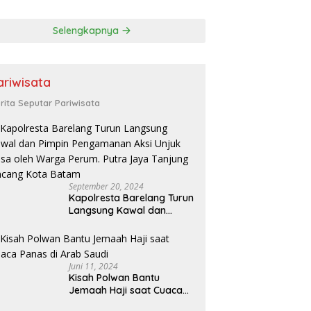
a Pembinaan
or dan
Selengkapnya
jahteraan Atlet
ariwisata
rita Seputar Pariwisata
September 20, 2024
Kapolresta Barelang Turun
Langsung Kawal dan
Pimpin Pengamanan Aksi
Unjuk Rasa oleh Warga
Perum. Putra Jaya
Tanjung Uncang Kota
Juni 11, 2024
Batam
Kisah Polwan Bantu
Jemaah Haji saat Cuaca
Panas di Arab Saudi