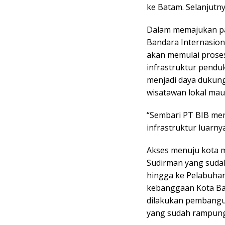
ke Batam. Selanjutny
Dalam memajukan pa
Bandara Internasion
akan memulai prose
infrastruktur penduk
menjadi daya dukung 
wisatawan lokal ma
“Sembari PT BIB men
infrastruktur luarny
Akses menuju kota m
Sudirman yang sudah
hingga ke Pelabuhan
kebanggaan Kota Bat
dilakukan pembangu
yang sudah rampung