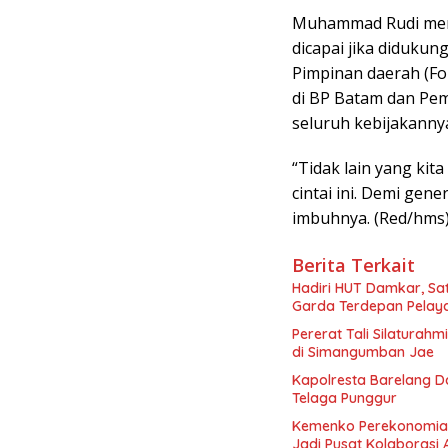
Muhammad Rudi mem
dicapai jika diduku
Pimpinan daerah (F
di BP Batam dan Pe
seluruh kebijakanny
“Tidak lain yang ki
cintai ini. Demi gen
imbuhnya. (Red/hms
Berita Terkait
Hadiri HUT Damkar, Sat
Garda Terdepan Pelay
Pererat Tali Silaturahm
di Simangumban Jae
Kapolresta Barelang Da
Telaga Punggur
Kemenko Perekonomian 
Jadi Pusat Kolaborasi 