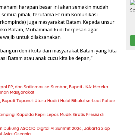
ahami harapan besar ini akan semakin mudah
ng semua pihak, terutama Forum Komunikasi
orkompinda) juga masyarakat Batam. Kepada unsur
mko Batam, Muhammad Rudi berpesan agar
a wajib untuk dilaksanakan.
ta bangun demi kota dan masyarakat Batam yang kita
erasi Batam atau anak cucu kita ke depan,”
)
pol PP, dan Satlinmas se-Sumbar, Bupati JKA: Mereka
anan Masyarakat
i, Bupati Tapanuli Utara Hadiri Halal Bihalal se-Luat Pahae
mpingi Kapolda Kepri Lepas Mudik Gratis Presisi di
Dukung ASOCIO Digital AI Summit 2026, Jakarta Siap
AI Asia–Oseania