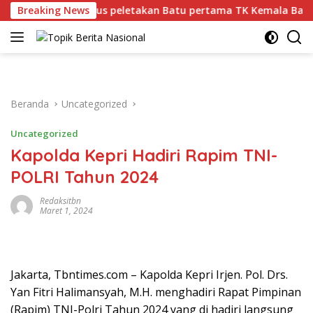
Langsung
ara, Sekaligus peletakan Batu pertama TK Kemala Bayangkari
Breaking News
ke
konten
Beranda
Uncategorized
Uncategorized
Kapolda Kepri Hadiri Rapim TNI-
POLRI Tahun 2024
Redaksitbn
Maret 1, 2024
Jakarta, Tbntimes.com – Kapolda Kepri Irjen. Pol. Drs.
Yan Fitri Halimansyah, M.H. menghadiri Rapat Pimpinan
(Rapim) TNI-Polri Tahun 2024 yang di hadiri langsung