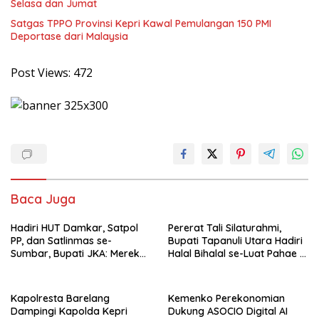
Selasa dan Jumat
Satgas TPPO Provinsi Kepri Kawal Pemulangan 150 PMI
Deportase dari Malaysia
Post Views:
472
Baca Juga
Hadiri HUT Damkar, Satpol
Pererat Tali Silaturahmi,
PP, dan Satlinmas se-
Bupati Tapanuli Utara Hadiri
Sumbar, Bupati JKA: Mereka
Halal Bihalal se-Luat Pahae di
Garda Terdepan Pelayanan
Simangumban Jae
Masyarakat
Kapolresta Barelang
Kemenko Perekonomian
Dampingi Kapolda Kepri
Dukung ASOCIO Digital AI