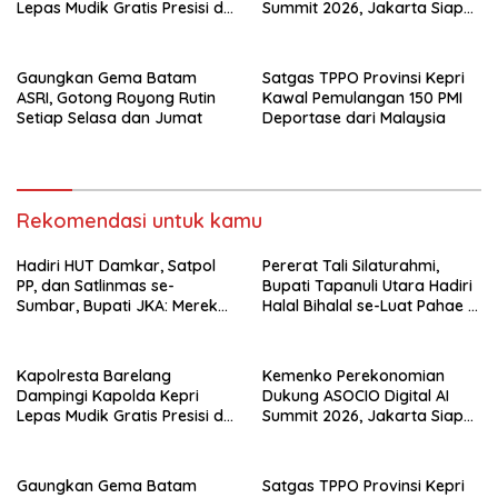
Lepas Mudik Gratis Presisi di
Summit 2026, Jakarta Siap
Telaga Punggur
Jadi Pusat Kolaborasi AI
Asia–Oseania
Gaungkan Gema Batam
Satgas TPPO Provinsi Kepri
ASRI, Gotong Royong Rutin
Kawal Pemulangan 150 PMI
Setiap Selasa dan Jumat
Deportase dari Malaysia
Rekomendasi untuk kamu
Hadiri HUT Damkar, Satpol
Pererat Tali Silaturahmi,
PP, dan Satlinmas se-
Bupati Tapanuli Utara Hadiri
Sumbar, Bupati JKA: Mereka
Halal Bihalal se-Luat Pahae di
Garda Terdepan Pelayanan
Simangumban Jae
Masyarakat
Kapolresta Barelang
Kemenko Perekonomian
Dampingi Kapolda Kepri
Dukung ASOCIO Digital AI
Lepas Mudik Gratis Presisi di
Summit 2026, Jakarta Siap
Telaga Punggur
Jadi Pusat Kolaborasi AI
Asia–Oseania
Gaungkan Gema Batam
Satgas TPPO Provinsi Kepri