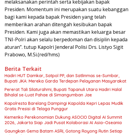
melaksanakan perintah serta kebijakan bapak
Presiden. Momentum ini merupakan suatu kebanggan
bagi kami kepada bapak Presiden yang telah
memberikan arahan ditengah kesibukan bapak
Presiden. Kami juga akan memastikan keluarga besar
TNI-Polri akan selalu berpedoman dan disiplin kepada
aturan”. tutup Kapolri Jenderal Polisi Drs. Listyo Sigit
Prabowo, M.Si.(red/hms)
Berita Terkait
Hadiri HUT Damkar, Satpol PP, dan Satlinmas se-Sumbar,
Bupati JKA: Mereka Garda Terdepan Pelayanan Masyarakat
Pererat Tali Silaturahmi, Bupati Tapanuli Utara Hadiri Halal
Bihalal se-Luat Pahae di Simangumban Jae
Kapolresta Barelang Dampingi Kapolda Kepri Lepas Mudik
Gratis Presisi di Telaga Punggur
Kemenko Perekonomian Dukung ASOCIO Digital AI Summit
2026, Jakarta Siap Jadi Pusat Kolaborasi AI Asia–Oseania
Gaungkan Gema Batam ASRI, Gotong Royong Rutin Setiap