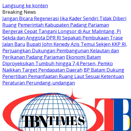
Langsung ke konten
Breaking News
Jangan Bicara Regenerasi Jika Kader Sendiri Tidak Diberi
Ruang
Pemerintah Kabupaten Padang Pariaman
Bergerak Cepat Tangani Longsor di Aur Malintang, Pj
Sekda dan Anggota DPR RI Sepakati Pembukaan Trase
Jalan Baru
Bupati John Kenedy Azis Temui Sekjen KKP RI,
Perjuangkan Dukungan Pembangunan Kelautan dan
Perikanan Padang Pariaman
Ekonomi Batam
Diproyeksikan Tumbuh hingga 7,4 Persen, Pemko
Naikkan Target Pendapatan Daerah
BP Batam Dukung
Penertiban Pemanfaatan Ruang Laut Sesuai Ketentuan
Peraturan Perundang-undangan