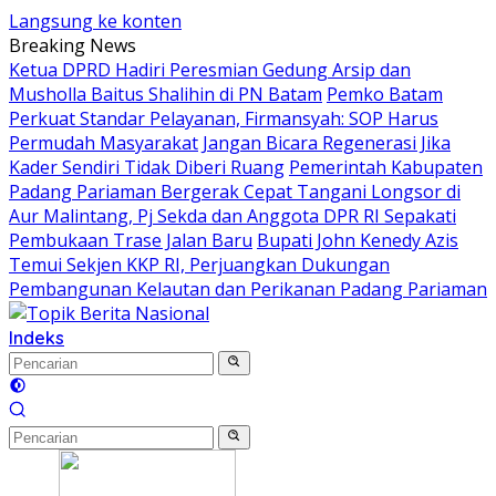
Langsung ke konten
Breaking News
Ketua DPRD Hadiri Peresmian Gedung Arsip dan
Musholla Baitus Shalihin di PN Batam
Pemko Batam
Perkuat Standar Pelayanan, Firmansyah: SOP Harus
Permudah Masyarakat
Jangan Bicara Regenerasi Jika
Kader Sendiri Tidak Diberi Ruang
Pemerintah Kabupaten
Padang Pariaman Bergerak Cepat Tangani Longsor di
Aur Malintang, Pj Sekda dan Anggota DPR RI Sepakati
Pembukaan Trase Jalan Baru
Bupati John Kenedy Azis
Temui Sekjen KKP RI, Perjuangkan Dukungan
Pembangunan Kelautan dan Perikanan Padang Pariaman
Indeks