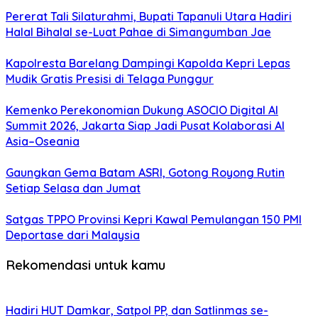
Pererat Tali Silaturahmi, Bupati Tapanuli Utara Hadiri
Halal Bihalal se-Luat Pahae di Simangumban Jae
Kapolresta Barelang Dampingi Kapolda Kepri Lepas
Mudik Gratis Presisi di Telaga Punggur
Kemenko Perekonomian Dukung ASOCIO Digital AI
Summit 2026, Jakarta Siap Jadi Pusat Kolaborasi AI
Asia–Oseania
Gaungkan Gema Batam ASRI, Gotong Royong Rutin
Setiap Selasa dan Jumat
Satgas TPPO Provinsi Kepri Kawal Pemulangan 150 PMI
Deportase dari Malaysia
Rekomendasi untuk kamu
Hadiri HUT Damkar, Satpol PP, dan Satlinmas se-