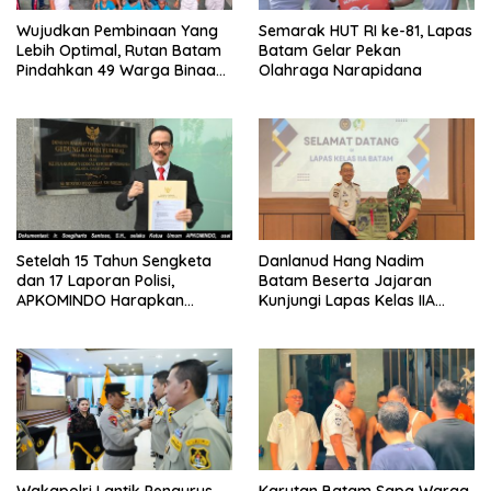
Wujudkan Pembinaan Yang
Semarak HUT RI ke-81, Lapas
Lebih Optimal, Rutan Batam
Batam Gelar Pekan
Pindahkan 49 Warga Binaan
Olahraga Narapidana
Ke Lapas Batam
Setelah 15 Tahun Sengketa
Danlanud Hang Nadim
dan 17 Laporan Polisi,
Batam Beserta Jajaran
APKOMINDO Harapkan
Kunjungi Lapas Kelas IIA
Kepastian Administrasi
Batam
Perkara Kasasi Nomor 431
K/TUN/2026
Wakapolri Lantik Pengurus
Karutan Batam Sapa Warga