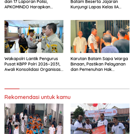
dan 17 Laporan Polisi,
Batam Beserta Jajaran
APKOMINDO Harapkan
Kunjungi Lapas Kelas IIA
Kepastian Administrasi
Batam
Perkara Kasasi Nomor 431
K/TUN/2026
Wakapolri Lantik Pengurus
Karutan Batam Sapa Warga
Pusat KBPP Polri 2026–2031,
Binaan, Pastikan Pelayanan
Awali Konsolidasi Organisasi
dan Pemenuhan Hak
Nasional
Berjalan Optimal
Rekomendasi untuk kamu