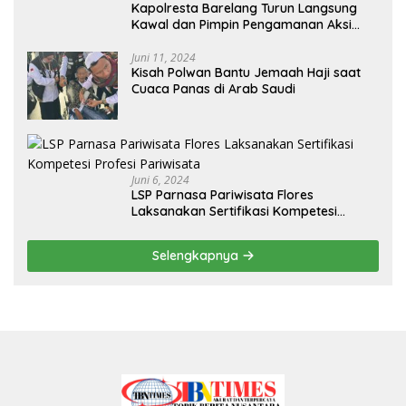
Kapolresta Barelang Turun Langsung
Kawal dan Pimpin Pengamanan Aksi
Unjuk Rasa oleh Warga Perum. Putra
Jaya Tanjung Uncang Kota Batam
Juni 11, 2024
Kisah Polwan Bantu Jemaah Haji saat
Cuaca Panas di Arab Saudi
Juni 6, 2024
LSP Parnasa Pariwisata Flores
Laksanakan Sertifikasi Kompetesi
Profesi Pariwisata
Selengkapnya