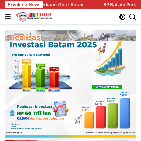
Langsung
Ketersediaan Obat Aman
Breaking News
BP Batam Perkuat Transparans
ke
konten