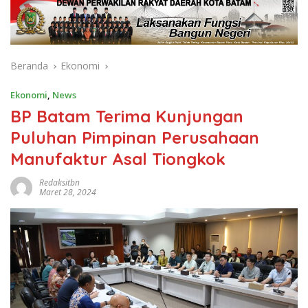
Beranda
Ekonomi
Ekonomi
,
News
BP Batam Terima Kunjungan
Puluhan Pimpinan Perusahaan
Manufaktur Asal Tiongkok
Redaksitbn
Maret 28, 2024