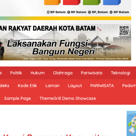
i
Politik
Hukum
Olahraga
Pariwisata
Teknologi
ndeks
Kode Etik
Laman
Layout
PARIWISATA
Pedom
Sample Page
ThemeGrill Demo Showcase