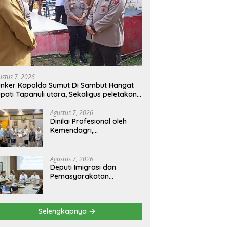
ustus 7, 2026
nker Kapolda Sumut Di Sambut Hangat
pati Tapanuli utara, Sekaligus peletakan
tu pertama TK Kemala Bayangkari
Agustus 7, 2026
Dinilai Profesional oleh
Kemendagri,
GAPERKASINDO Tawarkan
Solusi Inovatif untuk
Pemerintah Daerah
Agustus 7, 2026
Deputi Imigrasi dan
Pemasyarakatan
Kemenko Kumham Imipas
Kunjungi Lapas Batam,
Bahas Overstaying dan
Selengkapnya
KUHP Baru