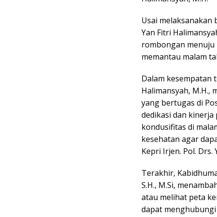
Usai melaksanakan bu
Yan Fitri Halimansy
rombongan menuju P
memantau malam takbi
Dalam kesempatan ter
Halimansyah, M.H., m
yang bertugas di Po
dedikasi dan kinerj
kondusifitas di mala
kesehatan agar dapa
Kepri Irjen. Pol. Drs.
Terakhir, Kabidhuma
S.H., M.Si, menamb
atau melihat peta k
dapat menghubungi Ca