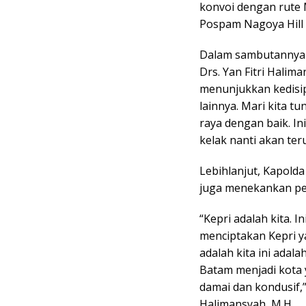
konvoi dengan rute 
Pospam Nagoya Hill –
Dalam sambutannya di
Drs. Yan Fitri Hali
menunjukkan kedisip
lainnya. Mari kita 
raya dengan baik. Ini
kelak nanti akan ter
Lebihlanjut, Kapolda 
juga menekankan pen
“Kepri adalah kita. 
menciptakan Kepri y
adalah kita ini adal
Batam menjadi kota y
damai dan kondusif,” 
Halimansyah, M.H.