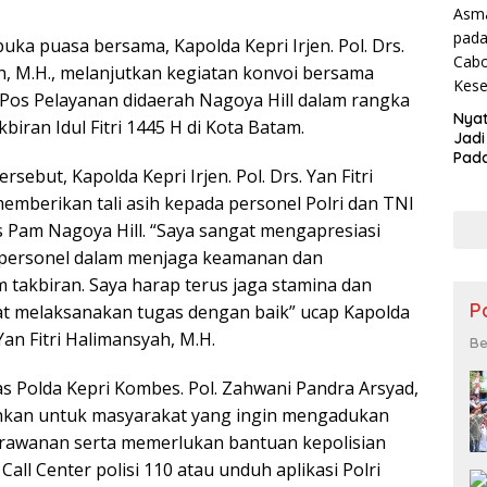
ka puasa bersama, Kapolda Kepri Irjen. Pol. Drs.
ah, M.H., melanjutkan kegiatan konvoi bersama
os Pelayanan didaerah Nagoya Hill dalam rangka
Nyat
ran Idul Fitri 1445 H di Kota Batam.
Jadi
Pad
sebut, Kapolda Kepri Irjen. Pol. Drs. Yan Fitri
Asma
pad
emberikan tali asih kepada personel Polri dan TNI
Cab
s Pam Nagoya Hill. “Saya sangat mengapresiasi
Kese
a personel dalam menjaga keamanan dan
m takbiran. Saya harap terus jaga stamina dan
P
t melaksanakan tugas dengan baik” ucap Kapolda
 Yan Fitri Halimansyah, M.H.
Be
s Polda Kepri Kombes. Pol. Zahwani Pandra Arsyad,
ahkan untuk masyarakat yang ingin mengadukan
erawanan serta memerlukan bantuan kepolisian
ll Center polisi 110 atau unduh aplikasi Polri