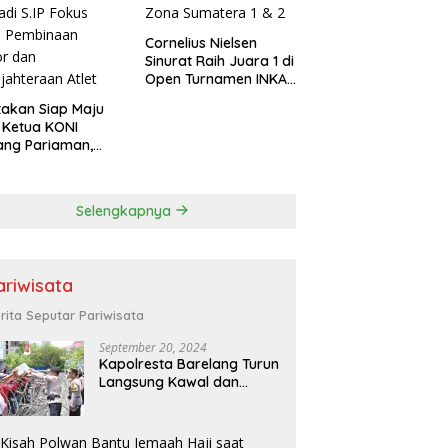
Cornelius Nielsen
Sinurat Raih Juara 1 di
Open Turnamen INKAI
Zona Sumatera 1 & 2
akan Siap Maju
 Ketua KONI
ang Pariaman,
di S.IP Fokus
a Pembinaan
or dan
Selengkapnya
jahteraan Atlet
ariwisata
rita Seputar Pariwisata
September 20, 2024
Kapolresta Barelang Turun
Langsung Kawal dan
Pimpin Pengamanan Aksi
Unjuk Rasa oleh Warga
Perum. Putra Jaya