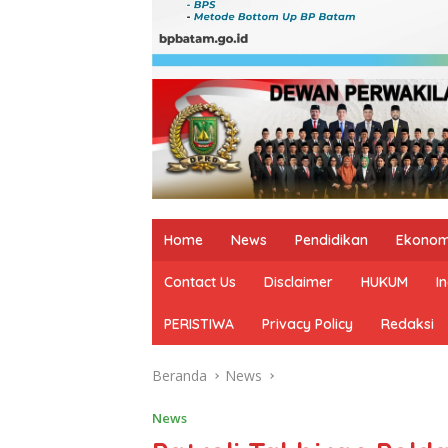
Home
News
Pendidikan
Ekonom
Contact Us
Disclaimer
HUKUM
I
PERISTIWA
Privacy Policy
Redaksi
Beranda
News
News