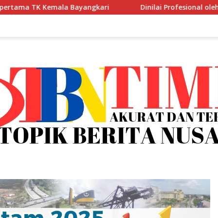
ari
Dinilai Profesional oleh Kemendagri, GAPERKASIND