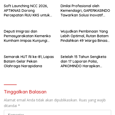
Soft Launching NCC 2026,
Dinilai Profesional oleh
APTIKNAS Dorong
Kemendagri, GAPERKASINDO
Percepatan RUU KKS untuk
Tawarkan Solusi Inovatif
Memperkuat Kedaulatan
untuk Pemerintah Daerah
Digital Indonesia
Deputi Imigrasi dan
Wujudkan Pembinaan Yang
Pemasyarakatan Kemenko
Lebih Optimal, Rutan Batam
Kumham Imipas Kunjungi
Pindahkan 49 Warga Binaan
Lapas Batam, Bahas
Ke Lapas Batam
Overstaying dan KUHP Baru
Semarak HUT RI ke-81, Lapas
Setelah 15 Tahun Sengketa
Batam Gelar Pekan
dan 17 Laporan Polisi,
Olahraga Narapidana
APKOMINDO Harapkan
Kepastian Administrasi
Perkara Kasasi Nomor 431
K/TUN/2026
Tinggalkan Balasan
Alamat email Anda tidak akan dipublikasikan.
Ruas yang wajib
ditandai
*