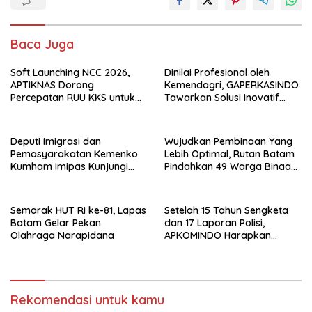
Baca Juga
Soft Launching NCC 2026,
Dinilai Profesional oleh
APTIKNAS Dorong
Kemendagri, GAPERKASINDO
Percepatan RUU KKS untuk
Tawarkan Solusi Inovatif
Memperkuat Kedaulatan
untuk Pemerintah Daerah
Digital Indonesia
Deputi Imigrasi dan
Wujudkan Pembinaan Yang
Pemasyarakatan Kemenko
Lebih Optimal, Rutan Batam
Kumham Imipas Kunjungi
Pindahkan 49 Warga Binaan
Lapas Batam, Bahas
Ke Lapas Batam
Overstaying dan KUHP Baru
Semarak HUT RI ke-81, Lapas
Setelah 15 Tahun Sengketa
Batam Gelar Pekan
dan 17 Laporan Polisi,
Olahraga Narapidana
APKOMINDO Harapkan
Kepastian Administrasi
Perkara Kasasi Nomor 431
K/TUN/2026
Rekomendasi untuk kamu