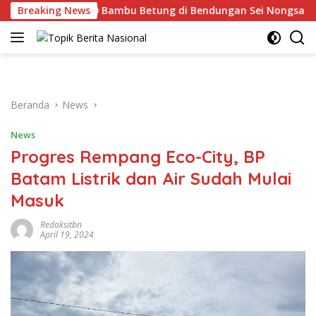
Langsung
t Tanam 400 Bambu Betung di Bendungan Sei Nongsa
Breaking News
B
ke
konten
Beranda
News
News
Progres Rempang Eco-City, BP
Batam Listrik dan Air Sudah Mulai
Masuk
Redaksitbn
April 19, 2024