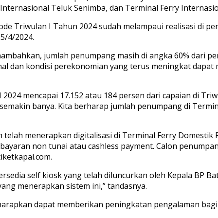
 Internasional Teluk Senimba, dan Terminal Ferry Internas
ode Triwulan I Tahun 2024 sudah melampaui realisasi di p
25/4/2024.
nambahkan, jumlah penumpang masih di angka 60% dari pero
onal dan kondisi perekonomian yang terus meningkat dapa
I 2024 mencapai 17.152 atau 184 persen dari capaian di Triw
semakin banya. Kita berharap jumlah penumpang di Terminal
elah menerapkan digitalisasi di Terminal Ferry Domestik P
 pembayaran non tunai atau cashless payment. Calon penump
iketkapal.com.
ersedia self kiosk yang telah diluncurkan oleh Kepala BP 
ng menerapkan sistem ini,” tandasnya.
 diharapkan dapat memberikan peningkatan pengalaman bag