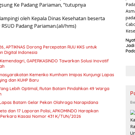
ngsung Ke Padang Pariaman, “tutupnya
idampingi oleh Kepala Dinas Kesehatan beserta
ur RSUD Padang Pariaman.(ali/hms)
Nyat
Jadi
26, APTIKNAS Dorong Percepatan RUU KKS untuk
Pad
 Digital Indonesia
Asma
eh Kemendagri, GAPERKASINDO Tawarkan Solusi Inovatif
pad
rah
Cab
Kese
Pemasyarakatan Kemenko Kumham Imipas Kunjungi Lapas
ying dan KUHP Baru
ang Lebih Optimal, Rutan Batam Pindahkan 49 Warga
P
m
Be
 Lapas Batam Gelar Pekan Olahraga Narapidana
keta dan 17 Laporan Polisi, APKOMINDO Harapkan
i Perkara Kasasi Nomor 431 K/TUN/2026