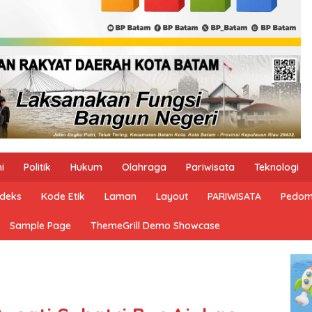
i
Politik
Hukum
Olahraga
Pariwisata
Teknologi
ndeks
Kode Etik
Laman
Layout
PARIWISATA
Pedom
Sample Page
ThemeGrill Demo Showcase