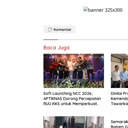
Komentar
Baca Juga
Soft Launching NCC 2026,
Dinilai P
APTIKNAS Dorong Percepatan
Kemenda
RUU KKS untuk Memperkuat
Tawarkan
Kedaulatan Digital Indonesia
Pemerin
Semarak 
Batam G