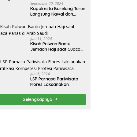
September 20, 2024
Kapolresta Barelang Turun
Langsung Kawal dan
Pimpin Pengamanan Aksi
Unjuk Rasa oleh Warga
Perum. Putra Jaya
Tanjung Uncang Kota
Juni 11, 2024
Batam
Kisah Polwan Bantu
Jemaah Haji saat Cuaca
Panas di Arab Saudi
Juni 6, 2024
LSP Parnasa Pariwisata
Flores Laksanakan
Sertifikasi Kompetesi
Profesi Pariwisata
Selengkapnya