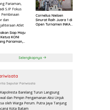
Cornelius Nielsen
Sinurat Raih Juara 1 di
Open Turnamen INKAI
Zona Sumatera 1 & 2
akan Siap Maju
 Ketua KONI
ang Pariaman,
di S.IP Fokus
a Pembinaan
or dan
Selengkapnya
jahteraan Atlet
ariwisata
rita Seputar Pariwisata