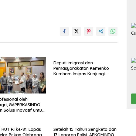
Deputi Imigrasi dan
Pemasyarakatan Kemenko
Kumham Imipas Kunjungi
Lapas Batam, Bahas
Overstaying dan KUHP Baru
rofesional oleh
gri, GAPERKASINDO
 Solusi Inovatif untuk
tah Daerah
HUT RI ke-81, Lapas
Setelah 15 Tahun Sengketa dan
elar Pekan Olahraga
17 Laporan Polisi, APKOMINDO