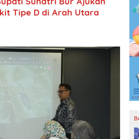
upati Suhatri Bur Ajukan
t Tipe D di Arah Utara
B