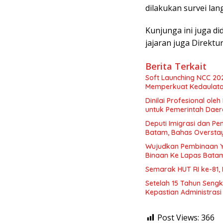
dilakukan survei la
Kunjunga ini juga d
jajaran juga Direkt
Berita Terkait
Soft Launching NCC 20
Memperkuat Kedaulatan
Dinilai Profesional ol
untuk Pemerintah Dae
Deputi Imigrasi dan 
Batam, Bahas Oversta
Wujudkan Pembinaan Y
Binaan Ke Lapas Bata
Semarak HUT RI ke-81,
Setelah 15 Tahun Seng
Kepastian Administras
Post Views:
366