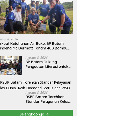
ustus 8, 2026
rkuat Ketahanan Air Baku, BP Batam
andeng Mc Dermott Tanam 400 Bambu
tung di Bendungan Sei Nongsa
Agustus 8, 2026
BP Batam Dukung
Penguatan Literasi untuk
Membangun Karakter dan
Kebhinekaan Bagi
Generasi Masa Depan
Agustus 8, 2026
RSBP Batam Torehkan
Standar Pelayanan Kelas
Dunia, Raih Diamond
Status dari WSO
Selengkapnya