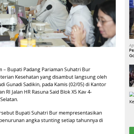
Ag
Pe
G
Be
om – Bupati Padang Pariaman Suhatri Bur
erian Kesehatan yang disambut langsung oleh
i Gunadi Sadikin, pada Kamis (02/05) di Kantor
n RI Jalan HR Rasuna Said Blok X5 Kav 4-
Selatan.
rsebut Bupati Suhatri Bur mempresentasikan
penurunan angka stunting setiap tahunnya di