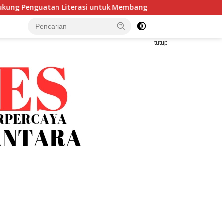
ntuk Membangun Karakter dan Kebhinekaan Bagi Generasi Mas
tutup