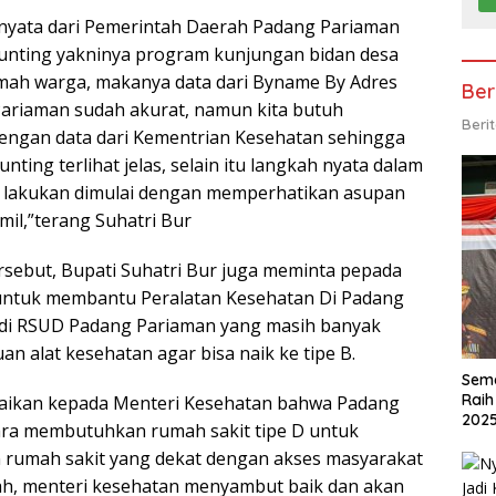
 nyata dari Pemerintah Daerah Padang Pariaman
unting yakninya program kunjungan bidan desa
umah warga, makanya data dari Byname By Adres
Ber
Pariaman sudah akurat, namun kita butuh
Beri
engan data dari Kementrian Kesehatan sehingga
ting terlihat jelas, selain itu langkah nyata dalam
a lakukan dimulai dengan memperhatikan asupan
amil,”terang Suhatri Bur
sebut, Bupati Suhatri Bur juga meminta pepada
untuk membantu Peralatan Kesehatan Di Padang
 di RSUD Padang Pariaman yang masih banyak
 alat kesehatan agar bisa naik ke tipe B.
Sema
Raih
aikan kepada Menteri Kesehatan bahwa Padang
202
ara membutuhkan rumah sakit tipe D untuk
 rumah sakit yang dekat dengan akses masyarakat
llah, menteri kesehatan menyambut baik dan akan