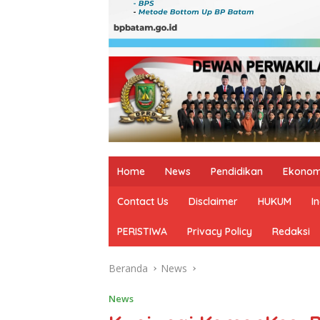
Home
News
Pendidikan
Ekonom
Contact Us
Disclaimer
HUKUM
I
PERISTIWA
Privacy Policy
Redaksi
Beranda
News
News