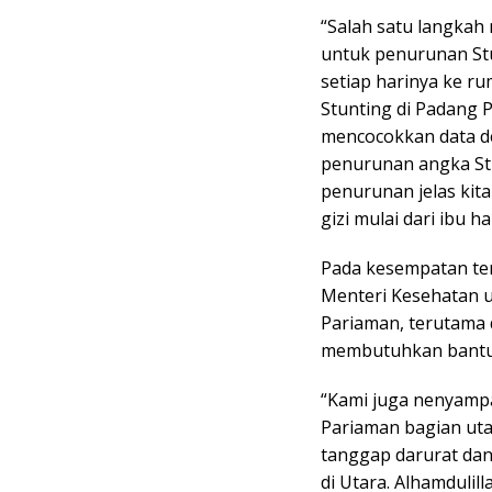
“Salah satu langkah
untuk penurunan St
setiap harinya ke r
Stunting di Padang 
mencocokkan data d
penurunan angka Stun
penurunan jelas kit
gizi mulai dari ibu h
Pada kesempatan ter
Menteri Kesehatan 
Pariaman, terutama
membutuhkan bantuan
“Kami juga nenyamp
Pariaman bagian ut
tanggap darurat dan
di Utara. Alhamduli