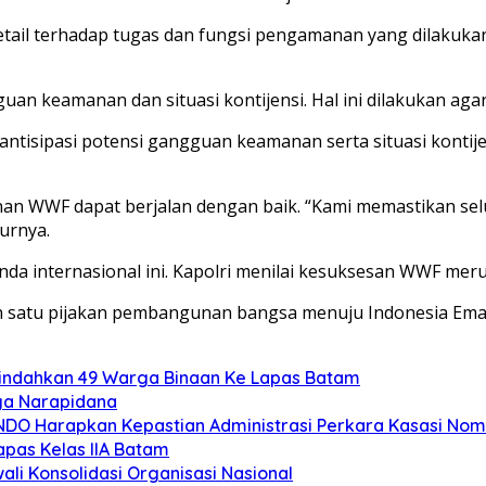
il terhadap tugas dan fungsi pengamanan yang dilakukan p
uan keamanan dan situasi kontijensi. Hal ini dilakukan aga
tisipasi potensi gangguan keamanan serta situasi kontij
nan WWF dapat berjalan dengan baik. “Kami memastikan se
urnya.
a internasional ini. Kapolri menilai kesuksesan WWF meru
ah satu pijakan pembangunan bangsa menuju Indonesia Ema
Pindahkan 49 Warga Binaan Ke Lapas Batam
ga Narapidana
MINDO Harapkan Kepastian Administrasi Perkara Kasasi No
pas Kelas IIA Batam
ali Konsolidasi Organisasi Nasional