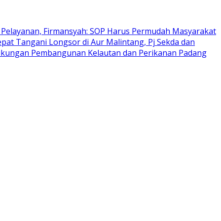
 Pelayanan, Firmansyah: SOP Harus Permudah Masyarakat
at Tangani Longsor di Aur Malintang, Pj Sekda dan
 Dukungan Pembangunan Kelautan dan Perikanan Padang