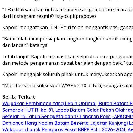
“TFG dilaksanakan untuk memberikan gambaran secara deta
dari Instagram resmi @listyosigitprabowo.
Kapolri mengatakan, TNI-Polri telah mengantisipasi gangg
“Kami telah mempersiapkan langkah-langkah untuk mengan
dan lancar,” katanya.
Lebih lanjut, Kapolri memastikan seluruh unsur pengama
dan metode pengamanan dapat berjalan dengan baik,” tut
Kapolri mengajak seluruh pihak untuk menyukseskan agend
“Mari bersama sukseskan WWF ke-10 di Bali, sebagai sal
Berita Terkait
Wujudkan Pembinaan Yang Lebih Optimal, Rutan Batam 
Semarak HUT RI ke-81, Lapas Batam Gelar Pekan Olahra
Setelah 15 Tahun Sengketa dan 17 Laporan Polisi, APKO
Danlanud Hang Nadim Batam Beserta Jajaran Kunjungi La
Wakapolri Lantik Pengurus Pusat KBPP Polri 2026–2031, Aw