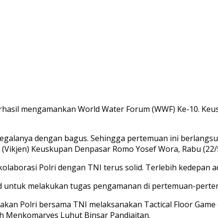
berhasil mengamankan World Water Forum (WWF) Ke-10. Keu
n segalanya dengan bagus. Sehingga pertemuan ini berlang
ral (Vikjen) Keuskupan Denpasar Romo Yosef Wora, Rabu (22/
borasi Polri dengan TNI terus solid. Terlebih kedepan 
solid untuk melakukan tugas pengamanan di pertemuan-pert
takan Polri bersama TNI melaksanakan Tactical Floor Game
leh Menkomarves Luhut Binsar Pandjaitan.