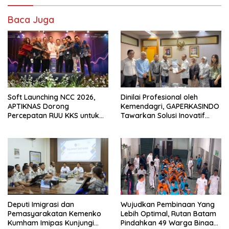
Baca Juga
Soft Launching NCC 2026,
Dinilai Profesional oleh
APTIKNAS Dorong
Kemendagri, GAPERKASINDO
Percepatan RUU KKS untuk
Tawarkan Solusi Inovatif
Memperkuat Kedaulatan
untuk Pemerintah Daerah
Digital Indonesia
Deputi Imigrasi dan
Wujudkan Pembinaan Yang
Pemasyarakatan Kemenko
Lebih Optimal, Rutan Batam
Kumham Imipas Kunjungi
Pindahkan 49 Warga Binaan