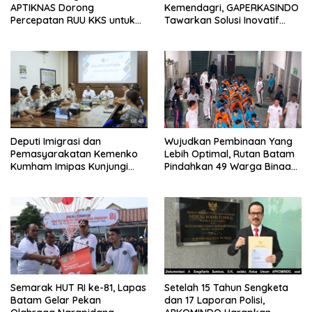
APTIKNAS Dorong
Kemendagri, GAPERKASINDO
Percepatan RUU KKS untuk
Tawarkan Solusi Inovatif
Memperkuat Kedaulatan
untuk Pemerintah Daerah
Digital Indonesia
Deputi Imigrasi dan
Wujudkan Pembinaan Yang
Pemasyarakatan Kemenko
Lebih Optimal, Rutan Batam
Kumham Imipas Kunjungi
Pindahkan 49 Warga Binaan
Lapas Batam, Bahas
Ke Lapas Batam
Overstaying dan KUHP Baru
Semarak HUT RI ke-81, Lapas
Setelah 15 Tahun Sengketa
Batam Gelar Pekan
dan 17 Laporan Polisi,