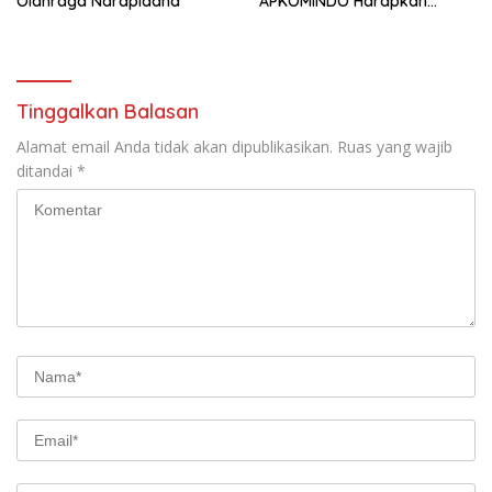
Olahraga Narapidana
APKOMINDO Harapkan
Kepastian Administrasi
Perkara Kasasi Nomor 431
K/TUN/2026
Tinggalkan Balasan
Alamat email Anda tidak akan dipublikasikan.
Ruas yang wajib
ditandai
*