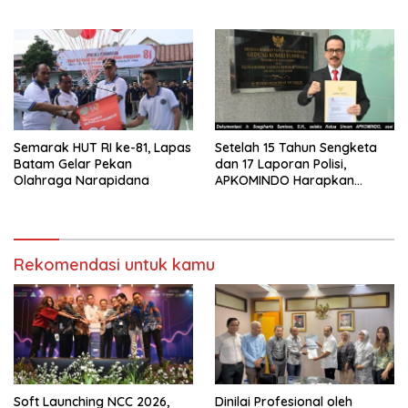
Lapas Batam, Bahas
Ke Lapas Batam
Overstaying dan KUHP Baru
Semarak HUT RI ke-81, Lapas
Setelah 15 Tahun Sengketa
Batam Gelar Pekan
dan 17 Laporan Polisi,
Olahraga Narapidana
APKOMINDO Harapkan
Kepastian Administrasi
Perkara Kasasi Nomor 431
K/TUN/2026
Rekomendasi untuk kamu
Soft Launching NCC 2026,
Dinilai Profesional oleh