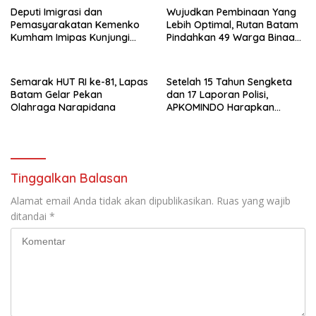
Deputi Imigrasi dan
Wujudkan Pembinaan Yang
Pemasyarakatan Kemenko
Lebih Optimal, Rutan Batam
Kumham Imipas Kunjungi
Pindahkan 49 Warga Binaan
Lapas Batam, Bahas
Ke Lapas Batam
Overstaying dan KUHP Baru
Semarak HUT RI ke-81, Lapas
Setelah 15 Tahun Sengketa
Batam Gelar Pekan
dan 17 Laporan Polisi,
Olahraga Narapidana
APKOMINDO Harapkan
Kepastian Administrasi
Perkara Kasasi Nomor 431
K/TUN/2026
Tinggalkan Balasan
Alamat email Anda tidak akan dipublikasikan.
Ruas yang wajib
ditandai
*