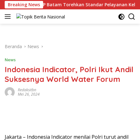
Langsung
Breaking News
RSBP Batam Torehkan Standar Pelayanan Kelas Dunia, R
ke
konten
Beranda
News
News
Indonesia Indicator, Polri Ikut Andil
Suksesnya World Water Forum
Redaksitbn
Mei 26, 2024
Jakarta – Indonesia Indicator menilai Polri turut andil