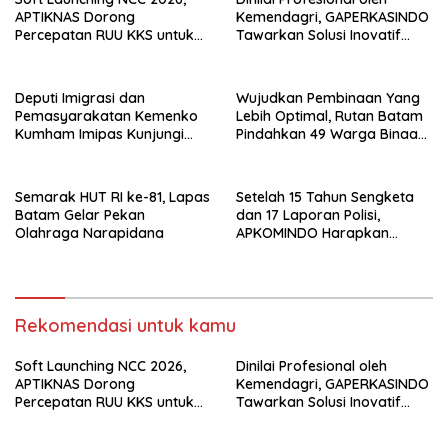
APTIKNAS Dorong
Kemendagri, GAPERKASINDO
Percepatan RUU KKS untuk
Tawarkan Solusi Inovatif
Memperkuat Kedaulatan
untuk Pemerintah Daerah
Digital Indonesia
Deputi Imigrasi dan
Wujudkan Pembinaan Yang
Pemasyarakatan Kemenko
Lebih Optimal, Rutan Batam
Kumham Imipas Kunjungi
Pindahkan 49 Warga Binaan
Lapas Batam, Bahas
Ke Lapas Batam
Overstaying dan KUHP Baru
Semarak HUT RI ke-81, Lapas
Setelah 15 Tahun Sengketa
Batam Gelar Pekan
dan 17 Laporan Polisi,
Olahraga Narapidana
APKOMINDO Harapkan
Kepastian Administrasi
Perkara Kasasi Nomor 431
K/TUN/2026
Rekomendasi untuk kamu
Soft Launching NCC 2026,
Dinilai Profesional oleh
APTIKNAS Dorong
Kemendagri, GAPERKASINDO
Percepatan RUU KKS untuk
Tawarkan Solusi Inovatif
Memperkuat Kedaulatan
untuk Pemerintah Daerah
Digital Indonesia