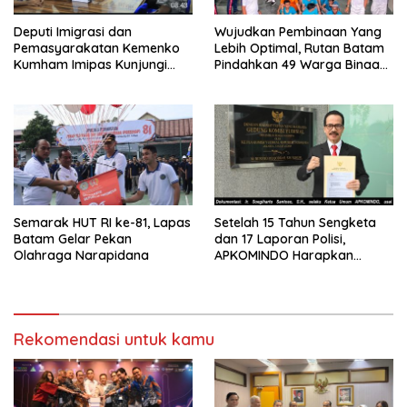
Deputi Imigrasi dan
Wujudkan Pembinaan Yang
Pemasyarakatan Kemenko
Lebih Optimal, Rutan Batam
Kumham Imipas Kunjungi
Pindahkan 49 Warga Binaan
Lapas Batam, Bahas
Ke Lapas Batam
Overstaying dan KUHP Baru
Semarak HUT RI ke-81, Lapas
Setelah 15 Tahun Sengketa
Batam Gelar Pekan
dan 17 Laporan Polisi,
Olahraga Narapidana
APKOMINDO Harapkan
Kepastian Administrasi
Perkara Kasasi Nomor 431
K/TUN/2026
Rekomendasi untuk kamu