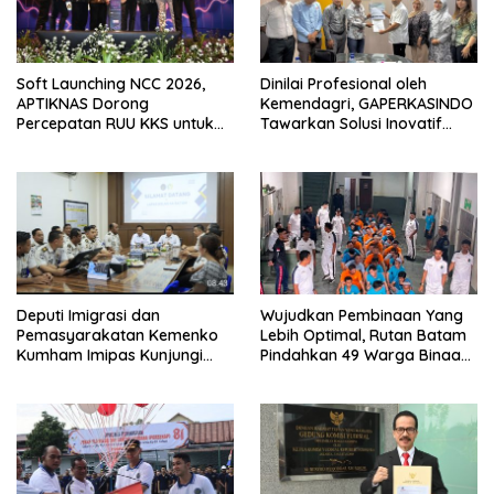
Soft Launching NCC 2026,
Dinilai Profesional oleh
APTIKNAS Dorong
Kemendagri, GAPERKASINDO
Percepatan RUU KKS untuk
Tawarkan Solusi Inovatif
Memperkuat Kedaulatan
untuk Pemerintah Daerah
Digital Indonesia
Deputi Imigrasi dan
Wujudkan Pembinaan Yang
Pemasyarakatan Kemenko
Lebih Optimal, Rutan Batam
Kumham Imipas Kunjungi
Pindahkan 49 Warga Binaan
Lapas Batam, Bahas
Ke Lapas Batam
Overstaying dan KUHP Baru