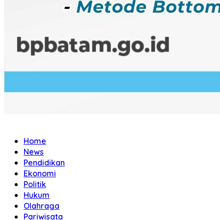
Home
News
Pendidikan
Ekonomi
Politik
Hukum
Olahraga
Pariwisata