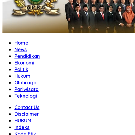
Home
News
Pendidikan
Ekonomi
Politik
Hukum
Olahraga
Pariwisata
Teknologi
Contact Us
Disclaimer
HUKUM
Indeks
Kode Etik