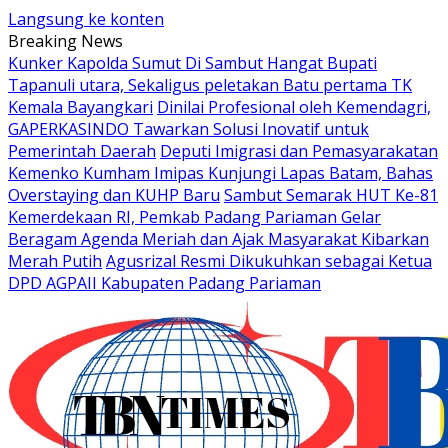
Langsung ke konten
Breaking News
Kunker Kapolda Sumut Di Sambut Hangat Bupati
Tapanuli utara, Sekaligus peletakan Batu pertama TK
Kemala Bayangkari
Dinilai Profesional oleh Kemendagri,
GAPERKASINDO Tawarkan Solusi Inovatif untuk
Pemerintah Daerah
Deputi Imigrasi dan Pemasyarakatan
Kemenko Kumham Imipas Kunjungi Lapas Batam, Bahas
Overstaying dan KUHP Baru
Sambut Semarak HUT Ke-81
Kemerdekaan RI, Pemkab Padang Pariaman Gelar
Beragam Agenda Meriah dan Ajak Masyarakat Kibarkan
Merah Putih
Agusrizal Resmi Dikukuhkan sebagai Ketua
DPD AGPAII Kabupaten Padang ‎Pariaman