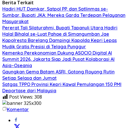
Berita Terkait
Hadiri HUT Damkar, Satpol PP, dan Satlinmas se-
Sumbar, Bupati JKA: Mereka Garda Terdepan Pelayanan
Masyarakat
Pererat Tali Silaturahmi, Bupati Tapanuli Utara Hadiri
Halal Bihalal se-Luat Pahae di Simangumban Jae
Kapolresta Barelang Dampingi Kapolda Kepri Lepas
Mudik Gratis Presisi di Telaga Punggur
Kemenko Perekonomian Dukung ASOCIO Digital AI
Summit 2026, Jakarta Siap Jadi Pusat Kolaborasi AI
Asia–Oseania
Gaungkan Gema Batam ASRI, Gotong Royong Rutin
Setiap Selasa dan Jumat
Satgas TPPO Provinsi Kepri Kawal Pemulangan 150 PMI
Deportase dari Malaysia
Post Views:
308
Komentar