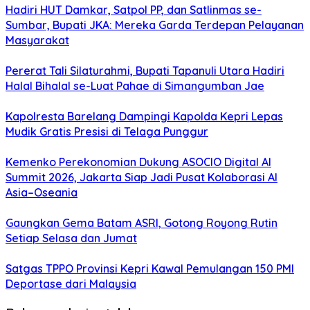
Hadiri HUT Damkar, Satpol PP, dan Satlinmas se-
Sumbar, Bupati JKA: Mereka Garda Terdepan Pelayanan
Masyarakat
Pererat Tali Silaturahmi, Bupati Tapanuli Utara Hadiri
Halal Bihalal se-Luat Pahae di Simangumban Jae
Kapolresta Barelang Dampingi Kapolda Kepri Lepas
Mudik Gratis Presisi di Telaga Punggur
Kemenko Perekonomian Dukung ASOCIO Digital AI
Summit 2026, Jakarta Siap Jadi Pusat Kolaborasi AI
Asia–Oseania
Gaungkan Gema Batam ASRI, Gotong Royong Rutin
Setiap Selasa dan Jumat
Satgas TPPO Provinsi Kepri Kawal Pemulangan 150 PMI
Deportase dari Malaysia