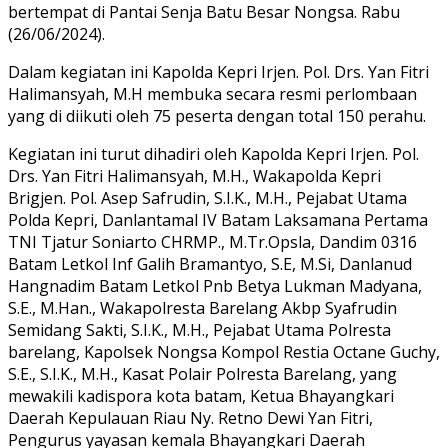
bertempat di Pantai Senja Batu Besar Nongsa. Rabu
(26/06/2024).
Dalam kegiatan ini Kapolda Kepri Irjen. Pol. Drs. Yan Fitri
Halimansyah, M.H membuka secara resmi perlombaan
yang di diikuti oleh 75 peserta dengan total 150 perahu.
Kegiatan ini turut dihadiri oleh Kapolda Kepri Irjen. Pol.
Drs. Yan Fitri Halimansyah, M.H., Wakapolda Kepri
Brigjen. Pol. Asep Safrudin, S.I.K., M.H., Pejabat Utama
Polda Kepri, Danlantamal IV Batam Laksamana Pertama
TNI Tjatur Soniarto CHRMP., M.Tr.Opsla, Dandim 0316
Batam Letkol Inf Galih Bramantyo, S.E, M.Si, Danlanud
Hangnadim Batam Letkol Pnb Betya Lukman Madyana,
S.E., M.Han., Wakapolresta Barelang Akbp Syafrudin
Semidang Sakti, S.I.K., M.H., Pejabat Utama Polresta
barelang, Kapolsek Nongsa Kompol Restia Octane Guchy,
S.E., S.I.K., M.H., Kasat Polair Polresta Barelang, yang
mewakili kadispora kota batam, Ketua Bhayangkari
Daerah Kepulauan Riau Ny. Retno Dewi Yan Fitri,
Pengurus yayasan kemala Bhayangkari Daerah