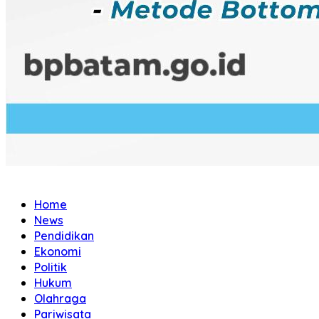
Home
News
Pendidikan
Ekonomi
Politik
Hukum
Olahraga
Pariwisata