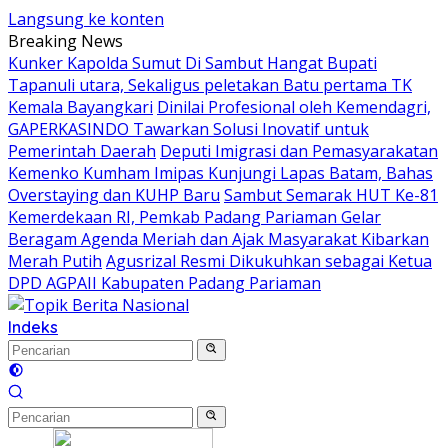
Langsung ke konten
Breaking News
Kunker Kapolda Sumut Di Sambut Hangat Bupati
Tapanuli utara, Sekaligus peletakan Batu pertama TK
Kemala Bayangkari
Dinilai Profesional oleh Kemendagri,
GAPERKASINDO Tawarkan Solusi Inovatif untuk
Pemerintah Daerah
Deputi Imigrasi dan Pemasyarakatan
Kemenko Kumham Imipas Kunjungi Lapas Batam, Bahas
Overstaying dan KUHP Baru
Sambut Semarak HUT Ke-81
Kemerdekaan RI, Pemkab Padang Pariaman Gelar
Beragam Agenda Meriah dan Ajak Masyarakat Kibarkan
Merah Putih
Agusrizal Resmi Dikukuhkan sebagai Ketua
DPD AGPAII Kabupaten Padang ‎Pariaman
Indeks