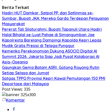
Berita Terkait
Hadiri HUT Damkar, Satpol PP, dan Satlinmas se-
Sumbar, Bupati JKA: Mereka Garda Terdepan Pelayanan
Masyarakat
Pererat Tali Silaturahmi, Bupati Tapanuli Utara Hadiri
Halal Bihalal se-Luat Pahae di Simangumban Jae
Kapolresta Barelang Dampingi Kapolda Kepri Lepas
Mudik Gratis Presisi di Telaga Punggur
Kemenko Perekonomian Dukung ASOCIO Digital AI
Summit 2026, Jakarta Siap Jadi Pusat Kolaborasi AI
Asia–Oseania
Gaungkan Gema Batam ASRI, Gotong Royong Rutin
Setiap Selasa dan Jumat
Satgas TPPO Provinsi Kepri Kawal Pemulangan 150 PMI
Deportase dari Malaysia
Post Views:
335
Komentar