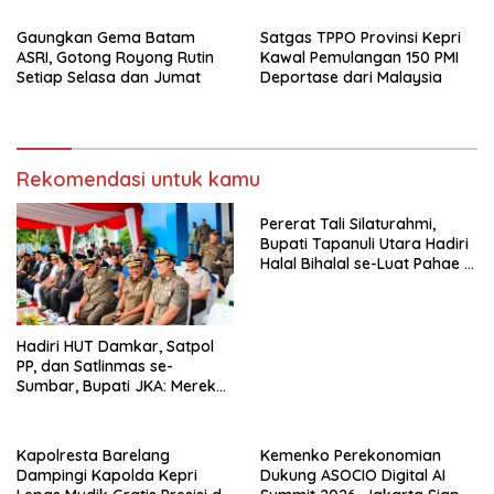
Asia–Oseania
Gaungkan Gema Batam
Satgas TPPO Provinsi Kepri
ASRI, Gotong Royong Rutin
Kawal Pemulangan 150 PMI
Setiap Selasa dan Jumat
Deportase dari Malaysia
Rekomendasi untuk kamu
Pererat Tali Silaturahmi,
Bupati Tapanuli Utara Hadiri
Halal Bihalal se-Luat Pahae di
Simangumban Jae
Hadiri HUT Damkar, Satpol
PP, dan Satlinmas se-
Sumbar, Bupati JKA: Mereka
Garda Terdepan Pelayanan
Masyarakat
Kapolresta Barelang
Kemenko Perekonomian
Dampingi Kapolda Kepri
Dukung ASOCIO Digital AI