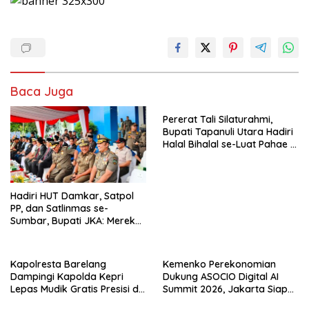
Baca Juga
Pererat Tali Silaturahmi,
Bupati Tapanuli Utara Hadiri
Halal Bihalal se-Luat Pahae di
Simangumban Jae
Hadiri HUT Damkar, Satpol
PP, dan Satlinmas se-
Sumbar, Bupati JKA: Mereka
Garda Terdepan Pelayanan
Masyarakat
Kapolresta Barelang
Kemenko Perekonomian
Dampingi Kapolda Kepri
Dukung ASOCIO Digital AI
Lepas Mudik Gratis Presisi di
Summit 2026, Jakarta Siap
Telaga Punggur
Jadi Pusat Kolaborasi AI