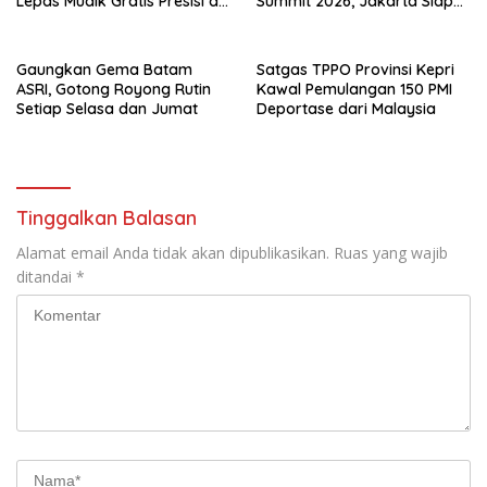
Lepas Mudik Gratis Presisi di
Summit 2026, Jakarta Siap
Telaga Punggur
Jadi Pusat Kolaborasi AI
Asia–Oseania
Gaungkan Gema Batam
Satgas TPPO Provinsi Kepri
ASRI, Gotong Royong Rutin
Kawal Pemulangan 150 PMI
Setiap Selasa dan Jumat
Deportase dari Malaysia
Tinggalkan Balasan
Alamat email Anda tidak akan dipublikasikan.
Ruas yang wajib
ditandai
*