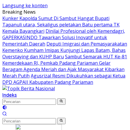
Langsung ke konten
Breaking News
Kunker Kapolda Sumut Di Sambut Hangat Bupati
Tapanuli utara, Sekaligus peletakan Batu pertama TK
Kemala Bayangkari
Dinilai Profesional oleh Kemendagri,
GAPERKASINDO Tawarkan Solusi Inovatif untuk
Pemerintah Daerah
Deputi Imigrasi dan Pemasyarakatan
Kemenko Kumham Imipas Kunjungi Lapas Batam, Bahas
Overstaying dan KUHP Baru
Sambut Semarak HUT Ke-81
Kemerdekaan RI, Pemkab Padang Pariaman Gelar
Beragam Agenda Meriah dan Ajak Masyarakat Kibarkan
Merah Putih
Agusrizal Resmi Dikukuhkan sebagai Ketua
DPD AGPAII Kabupaten Padang ‎Pariaman
Indeks