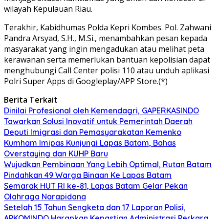
wilayah Kepulauan Riau.
Terakhir, Kabidhumas Polda Kepri Kombes. Pol. Zahwani
Pandra Arsyad, S.H., M.Si., menambahkan pesan kepada
masyarakat yang ingin mengadukan atau melihat peta
kerawanan serta memerlukan bantuan kepolisian dapat
menghubungi Call Center polisi 110 atau unduh aplikasi
Polri Super Apps di Googleplay/APP Store.(*)
Berita Terkait
Dinilai Profesional oleh Kemendagri, GAPERKASINDO
Tawarkan Solusi Inovatif untuk Pemerintah Daerah
Deputi Imigrasi dan Pemasyarakatan Kemenko
Kumham Imipas Kunjungi Lapas Batam, Bahas
Overstaying dan KUHP Baru
Wujudkan Pembinaan Yang Lebih Optimal, Rutan Batam
Pindahkan 49 Warga Binaan Ke Lapas Batam
Semarak HUT RI ke-81, Lapas Batam Gelar Pekan
Olahraga Narapidana
Setelah 15 Tahun Sengketa dan 17 Laporan Polisi,
APKOMINDO Harapkan Kepastian Administrasi Perkara