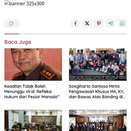
Baca Juga
Keadilan Tidak Boleh
Soegiharto Santoso Minta
Menunggu Viral: Refleksi
Pengawasan Khusus MA, KY,
Hukum dari Pesisir Manado”
dan Bawas Atas Banding di
PT TUN Jakarta, Waswas
Akan Pola Rekayasa Hukum
Berulang