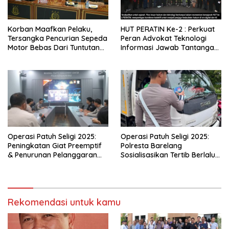
Korban Maafkan Pelaku,
HUT PERATIN Ke-2 : Perkuat
Tersangka Pencurian Sepeda
Peran Advokat Teknologi
Motor Bebas Dari Tuntutan
Informasi Jawab Tantangan
Pidana
Era Kecerdasan Buatan (AI)
Operasi Patuh Seligi 2025:
Operasi Patuh Seligi 2025:
Peningkatan Giat Preemptif
Polresta Barelang
& Penurunan Pelanggaran
Sosialisasikan Tertib Berlalu
Lalu Lintas
Lintas di Batamindo
Rekomendasi untuk kamu