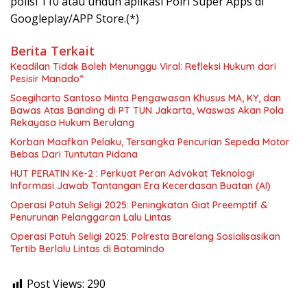
polisi 110 atau unduh aplikasi Polri Super Apps di
Googleplay/APP Store.(*)
Berita Terkait
Keadilan Tidak Boleh Menunggu Viral: Refleksi Hukum dari
Pesisir Manado”
Soegiharto Santoso Minta Pengawasan Khusus MA, KY, dan
Bawas Atas Banding di PT TUN Jakarta, Waswas Akan Pola
Rekayasa Hukum Berulang
Korban Maafkan Pelaku, Tersangka Pencurian Sepeda Motor
Bebas Dari Tuntutan Pidana
HUT PERATIN Ke-2 : Perkuat Peran Advokat Teknologi
Informasi Jawab Tantangan Era Kecerdasan Buatan (AI)
Operasi Patuh Seligi 2025: Peningkatan Giat Preemptif &
Penurunan Pelanggaran Lalu Lintas
Operasi Patuh Seligi 2025: Polresta Barelang Sosialisasikan
Tertib Berlalu Lintas di Batamindo
Post Views:
290