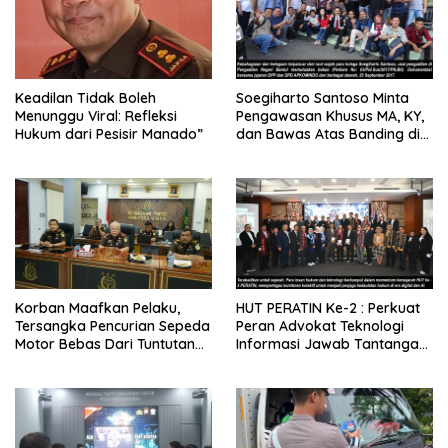
Keadilan Tidak Boleh
Soegiharto Santoso Minta
Menunggu Viral: Refleksi
Pengawasan Khusus MA, KY,
Hukum dari Pesisir Manado”
dan Bawas Atas Banding di
PT TUN Jakarta, Waswas
Akan Pola Rekayasa Hukum
Berulang
Korban Maafkan Pelaku,
HUT PERATIN Ke-2 : Perkuat
Tersangka Pencurian Sepeda
Peran Advokat Teknologi
Motor Bebas Dari Tuntutan
Informasi Jawab Tantangan
Pidana
Era Kecerdasan Buatan (AI)