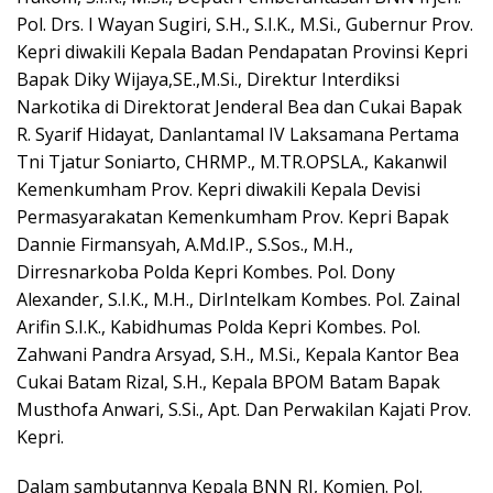
Pol. Drs. I Wayan Sugiri, S.H., S.I.K., M.Si., Gubernur Prov.
Kepri diwakili Kepala Badan Pendapatan Provinsi Kepri
Bapak Diky Wijaya,SE.,M.Si., Direktur Interdiksi
Narkotika di Direktorat Jenderal Bea dan Cukai Bapak
R. Syarif Hidayat, Danlantamal IV Laksamana Pertama
Tni Tjatur Soniarto, CHRMP., M.TR.OPSLA., Kakanwil
Kemenkumham Prov. Kepri diwakili Kepala Devisi
Permasyarakatan Kemenkumham Prov. Kepri Bapak
Dannie Firmansyah, A.Md.IP., S.Sos., M.H.,
Dirresnarkoba Polda Kepri Kombes. Pol. Dony
Alexander, S.I.K., M.H., DirIntelkam Kombes. Pol. Zainal
Arifin S.I.K., Kabidhumas Polda Kepri Kombes. Pol.
Zahwani Pandra Arsyad, S.H., M.Si., Kepala Kantor Bea
Cukai Batam Rizal, S.H., Kepala BPOM Batam Bapak
Musthofa Anwari, S.Si., Apt. Dan Perwakilan Kajati Prov.
Kepri.
Dalam sambutannya Kepala BNN RI, Komjen. Pol.