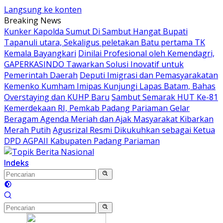
Langsung ke konten
Breaking News
Kunker Kapolda Sumut Di Sambut Hangat Bupati
Tapanuli utara, Sekaligus peletakan Batu pertama TK
Kemala Bayangkari
Dinilai Profesional oleh Kemendagri,
GAPERKASINDO Tawarkan Solusi Inovatif untuk
Pemerintah Daerah
Deputi Imigrasi dan Pemasyarakatan
Kemenko Kumham Imipas Kunjungi Lapas Batam, Bahas
Overstaying dan KUHP Baru
Sambut Semarak HUT Ke-81
Kemerdekaan RI, Pemkab Padang Pariaman Gelar
Beragam Agenda Meriah dan Ajak Masyarakat Kibarkan
Merah Putih
Agusrizal Resmi Dikukuhkan sebagai Ketua
DPD AGPAII Kabupaten Padang ‎Pariaman
Indeks